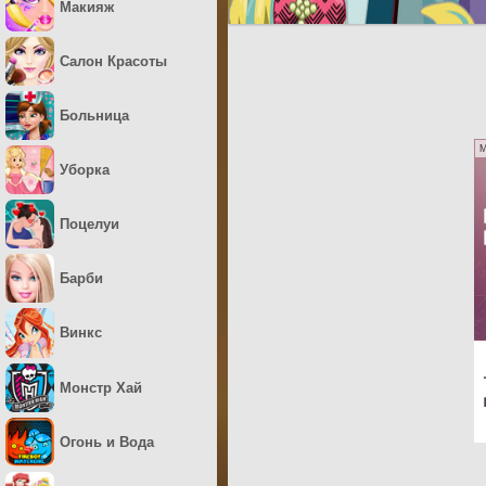
Макияж
Салон Красоты
Больница
M
Уборка
Поцелуи
Барби
Винкс
Монстр Хай
Огонь и Вода