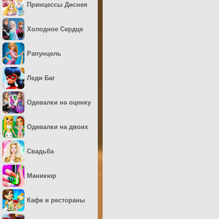
Принцессы Диснея
Холодное Сердце
Рапунцель
Леди Баг
Одевалки на оценку
Одевалки на двоих
Свадьба
Маникюр
Кафе и рестораны