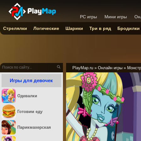
PC игры
Мини игры
Он
Стрелялки
Логические
Шарики
Три в ряд
Бродилки
PlayMap.ru
»
Онлайн игры
»
Монстр
Игры для девочек
Одевалки
Готовим еду
Парикмахерская