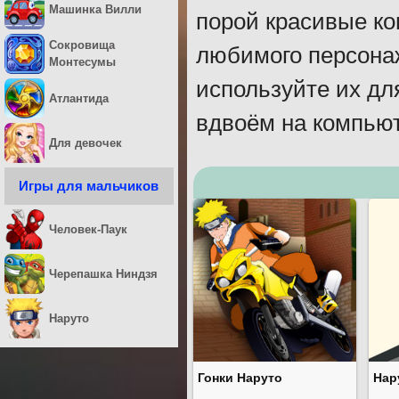
Машинка Вилли
порой красивые ко
Сокровища
любимого персонаж
Монтесумы
используйте их дл
Атлантида
вдвоём на компьют
Для девочек
Игры для мальчиков
Человек-Паук
Черепашка Ниндзя
Наруто
Гонки Наруто
Нар