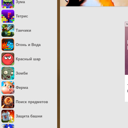
Зума
Тетрис
M
Танчики
Огонь и Вода
Красный шар
Зомби
Ферма
Поиск предметов
Защита башни