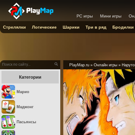
PC игры
Мини игры
Он
Стрелялки
Логические
Шарики
Три в ряд
Бродилки
PlayMap.ru
»
Онлайн игры
»
Наруто
Категории
Марио
Маджонг
Пасьянсы