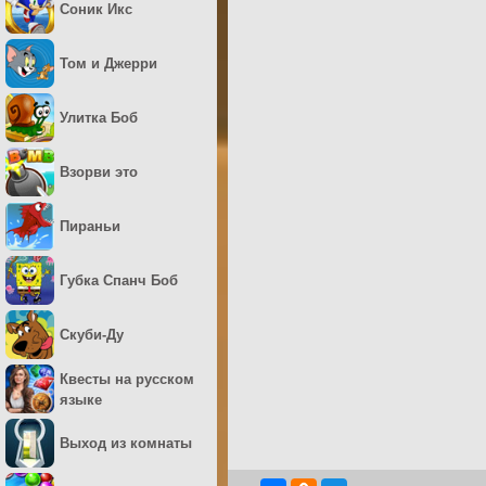
Соник Икс
Том и Джерри
Улитка Боб
Взорви это
Пираньи
Губка Спанч Боб
Скуби-Ду
Квесты на русском
языке
Выход из комнаты