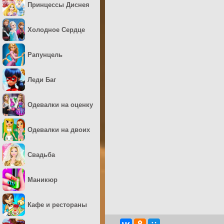
Принцессы Диснея
Холодное Сердце
Рапунцель
Леди Баг
Одевалки на оценку
Одевалки на двоих
Свадьба
Маникюр
Кафе и рестораны