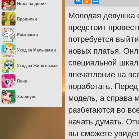
Игры на двоих
Молодая девушка с
Бродилки
предстоит провест
Раскраски
потребуется выйти
новых платья. Онл
Уход за Малышами
специальной шкале
Уход за Животными
впечатление на вс
Пони
поработать. Перед
модель, а справа 
Хэллоуин
разбегаются во вс
начать думать. Отк
вы сможете увидет