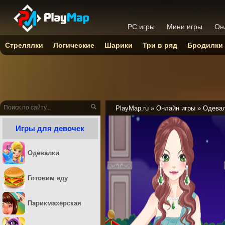
PC игры
Мини игры
Он
Стрелялки
Логические
Шарики
Три в ряд
Бродилки
PlayMap.ru
»
Онлайн игры
»
Одева
Игры для девочек
Одевалки
Готовим еду
Парикмахерская