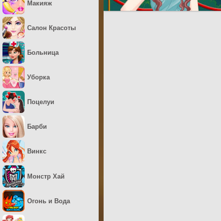
Макияж
Салон Красоты
Больница
Уборка
Поцелуи
Барби
Винкс
Монстр Хай
Огонь и Вода