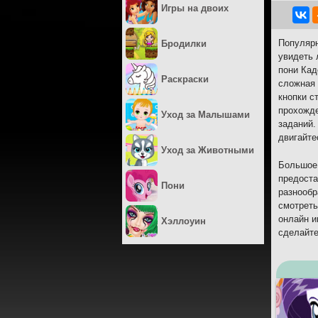
Игры на двоих
Популярн
Бродилки
увидеть 
пони Кад
Раскраски
сложная 
кнопки с
прохожде
Уход за Малышами
заданий.
двигайте
Уход за Животными
Большое 
предоста
Пони
разнообр
смотреть
онлайн и
Хэллоуин
сделайте