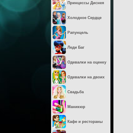
Принцессы Диснея
Холодное Сердце
Рапунцель
Леди Баг
Одевалки на оценку
Одевалки на двоих
Свадьба
Маникюр
Кафе и рестораны