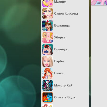
Макияж
Салон Красоты
Больница
Уборка
Поцелуи
Барби
Винкс
Монстр Хай
Огонь и Вода