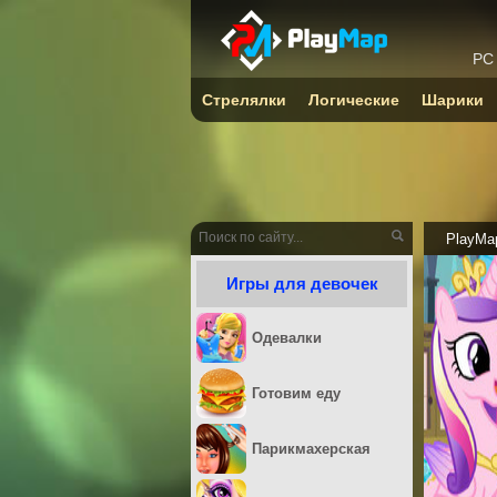
PC
Стрелялки
Логические
Шарики
PlayMa
Игры для девочек
Одевалки
Готовим еду
Парикмахерская