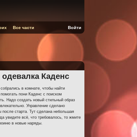
оих
Все части
Войти
: одевалка Каденс
 собрались в комнате, чтобы найти
 помогать пони Каденс с поиском
ять. Надо создать новый стильный образ
ивлекательно. Управление сделано
ы после старта. Тут сделана небольшая
а увидите всё, что требовалось, то жмите
роиню в новые наряды.