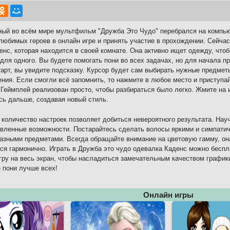
ый во всём мире мультфильм "Дружба Это Чудо" перебрался на компью
любимых героев в онлайн игре и принять участие в прохождении. Сейча
енс, которая находится в своей комнате. Она активно ищет одежду, что
для одного. Вы будете помогать пони во всех задачах, но для начала 
тарт, вы увидите подсказку. Курсор будет сам выбирать нужные предмет
ния. Если смогли всё запомнить, то нажмите в любое место и приступ
 Геймплей реализован просто, чтобы разбираться было легко. Жмите на и
сь дальше, создавая новый стиль.
количество настроек позволяет добиться невероятного результата. Нау
вленные возможности. Постарайтесь сделать волосы яркими и симпатич
азными предметами. Всегда обращайте внимание на цветовую гамму, он
ся гармонично. Играть в Дружба это чудо одевалка Каденс можно беспл
гру на весь экран, чтобы насладиться замечательным качеством график
 пони лучше всех!
Онлайн игры