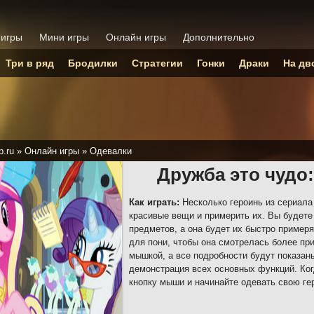
 игры
Мини игры
Онлайн игры
Дополнительно
Три в ряд
Бродилки
Стратегии
Гонки
Драки
На дв
p.ru
»
Онлайн игры
»
Одевалки
Дружба это чудо
Как играть:
Несколько героинь из сериала
красивые вещи и примерить их. Вы будете
предметов, а она будет их быстро пример
для пони, чтобы она смотрелась более пр
мышкой, а все подробности будут показан
демонстрация всех основных функций. Когд
кнопку мыши и начинайте одевать свою ге