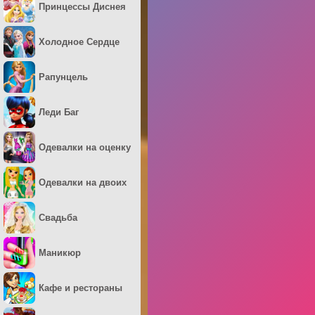
Принцессы Диснея
Холодное Сердце
Рапунцель
Леди Баг
Одевалки на оценку
Одевалки на двоих
Свадьба
Маникюр
Кафе и рестораны