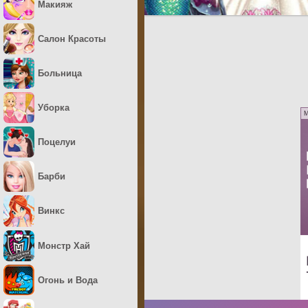
Макияж
Салон Красоты
Больница
Уборка
M
Поцелуи
Барби
Винкс
Монстр Хай
Огонь и Вода