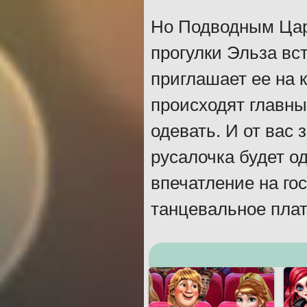
Но Подводным Цар
прогулки Эльза вс
приглашает ее на к
происходят главные
одевать. И от вас 
русалочка будет о
впечатление на го
танцевальное плат