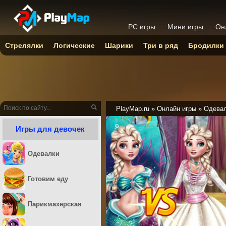
PC игры
Мини игры
Он
Стрелялки
Логические
Шарики
Три в ряд
Бродилки
PlayMap.ru
»
Онлайн игры
»
Одева
Игры для девочек
Одевалки
Готовим еду
Парикмахерская