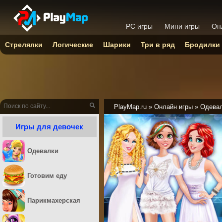
PC игры
Мини игры
Он
Стрелялки
Логические
Шарики
Три в ряд
Бродилки
PlayMap.ru
»
Онлайн игры
»
Одева
Игры для девочек
Одевалки
Готовим еду
Парикмахерская