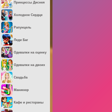
Принцессы Диснея
Холодное Сердце
Рапунцель
Леди Баг
Одевалки на оценку
Одевалки на двоих
Свадьба
Маникюр
Кафе и рестораны