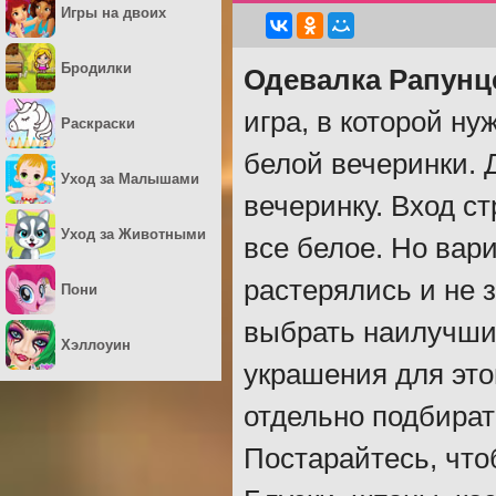
Игры на двоих
Бродилки
Одевалка Рапунц
игра, в которой н
Раскраски
белой вечеринки. 
Уход за Малышами
вечеринку. Вход ст
Уход за Животными
все белое. Но вари
растерялись и не 
Пони
выбрать наилучши
Хэллоуин
украшения для это
отдельно подбират
Постарайтесь, что