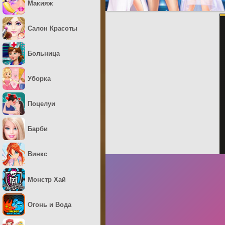
Макияж
Салон Красоты
Больница
Уборка
Поцелуи
Барби
Винкс
Монстр Хай
Огонь и Вода