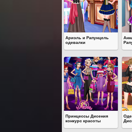
Ариэль и Рапунцель
Анн
одевалки
Рап
Принцессы Дисения
Оде
конкурс красоты
Дис