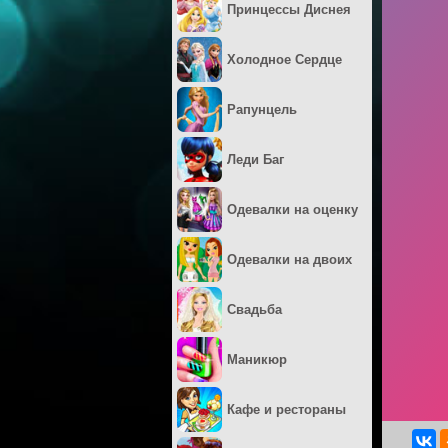
Принцессы Диснея
Холодное Сердце
Рапунцель
Леди Баг
Одевалки на оценку
Одевалки на двоих
Свадьба
Маникюр
Кафе и рестораны