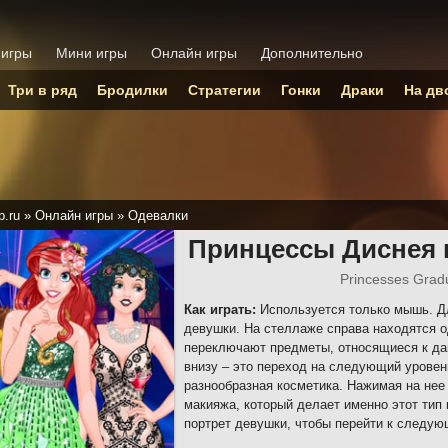
 игры
Мини игры
Онлайн игры
Дополнительно
Три в ряд
Бродилки
Стратегии
Гонки
Драки
На дв
p.ru
»
Онлайн игры
»
Одевалки
Принцессы Диснея 
Princesses Gradu
Как играть:
Используется только мышь. Дл
девушки. На стеллаже справа находятся о
переключают предметы, относящиеся к дан
внизу – это переход на следующий уровен
разнообразная косметика. Нажимая на нее
макияжа, который делает именно этот тип
портрет девушки, чтобы перейти к следую