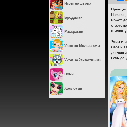
Игры на двоих
Принцес
Наконец-
Бродилки
может да
ответств
стилисту
Раскраски
Этим сти
Уход за Малышами
бале и в
девчонки
ночь до 
Уход за Животными
Пони
Хэллоуин