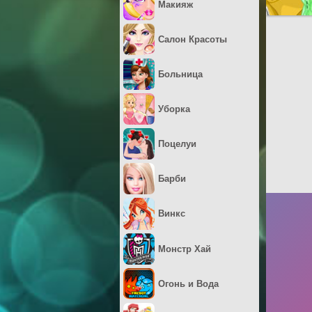
Макияж
Салон Красоты
Больница
Уборка
Поцелуи
Барби
Винкс
Монстр Хай
Огонь и Вода