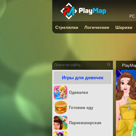
PC
Стрелялки
Логические
Шарики
PlayMa
Игры для девочек
Одевалки
Готовим еду
Парикмахерская