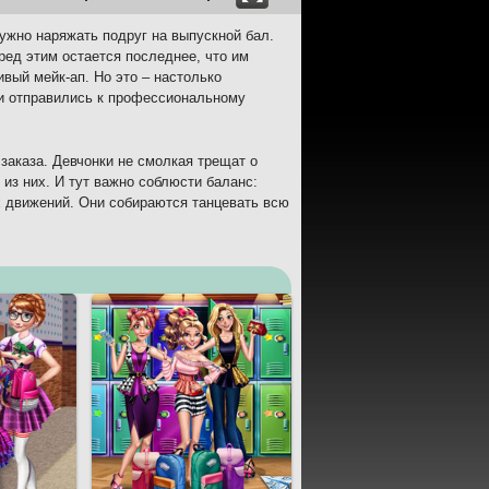
нужно наряжать подруг на выпускной бал.
ред этим остается последнее, что им
вый мейк-ап. Но это – настолько
 и отправились к профессиональному
 заказа. Девчонки не смолкая трещат о
 из них. И тут важно соблюсти баланс:
х движений. Они собираются танцевать всю