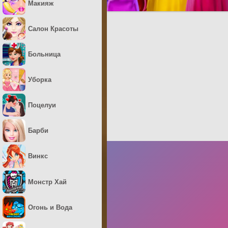
Макияж
Салон Красоты
Больница
Уборка
Поцелуи
Барби
Винкс
Монстр Хай
Огонь и Вода