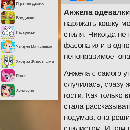
Игры на двоих
Анжела одевалки
Бродилки
наряжать кошку-мо
Раскраски
стиля. Никогда не 
фасона или в одно
Уход за Малышами
непоправимое: она
Уход за Животными
Анжела с самого ут
Пони
случилась, сразу 
Хэллоуин
гости. Как только 
стала рассказыват
подумав, она реши
стилистом. И вам н