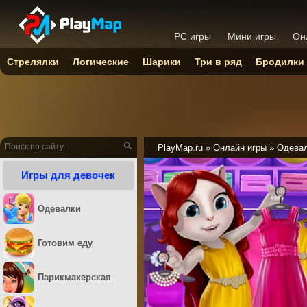
PC игры
Мини игры
Он
Стрелялки
Логические
Шарики
Три в ряд
Бродилки
PlayMap.ru
»
Онлайн игры
»
Одева
Игры для девочек
Одевалки
Готовим еду
Парикмахерская