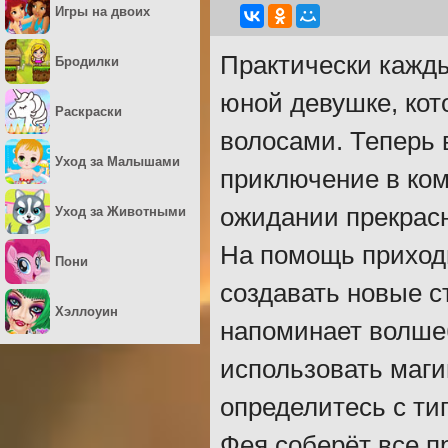
Игры на двоих
Практически кажд
Бродилки
юной девушке, ко
Раскраски
волосами. Теперь 
Уход за Малышами
приключение в ком
ожидании прекрасн
Уход за Животными
На помощь приходи
Пони
создавать новые с
Хэллоуин
напоминает волше
использовать маги
определитесь с ти
Фея соберёт все п