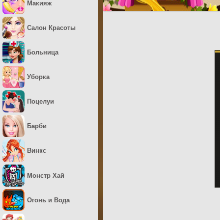
Макияж
Салон Красоты
Больница
Уборка
Поцелуи
Барби
Винкс
Монстр Хай
Огонь и Вода