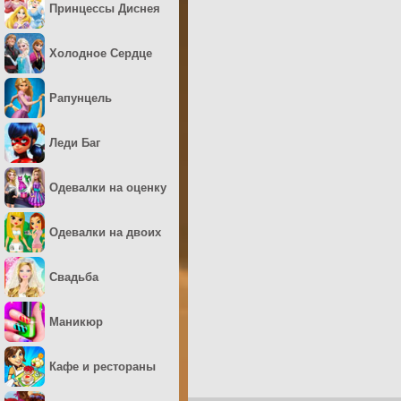
Принцессы Диснея
Холодное Сердце
Рапунцель
Леди Баг
Одевалки на оценку
Одевалки на двоих
Свадьба
Маникюр
Кафе и рестораны