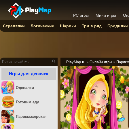
PC игры
Мини игры
Он
Стрелялки
Логические
Шарики
Три в ряд
Бродилки
PlayMap.ru
»
Онлайн игры
»
Парикм
Игры для девочек
Одевалки
Готовим еду
Парикмахерская