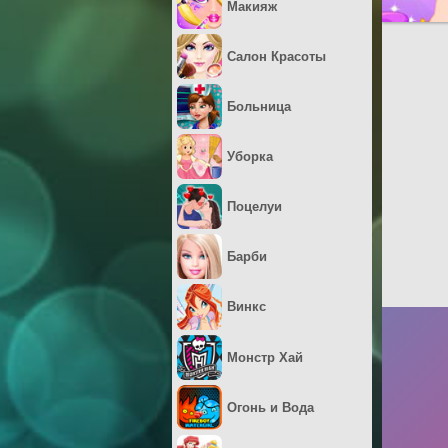
Макияж
Салон Красоты
Больница
Уборка
Поцелуи
Барби
Винкс
Монстр Хай
Огонь и Вода