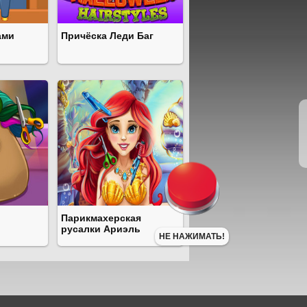
ами
Причёска Леди Баг
Парикмахерская
русалки Ариэль
НЕ НАЖИМАТЬ!