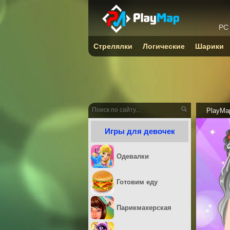
PC
Стрелялки
Логические
Шарики
PlayMa
Игры для девочек
Одевалки
Готовим еду
Парикмахерская