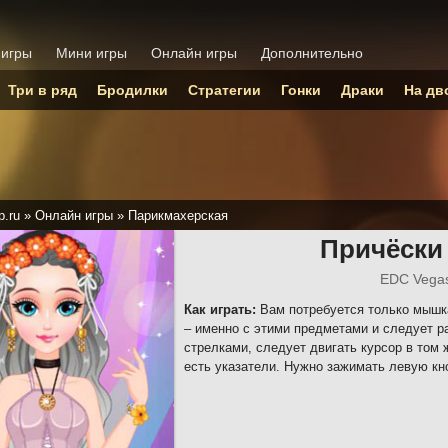
 игры
Мини игры
Онлайн игры
Дополнительно
Три в ряд
Бродилки
Стратегии
Гонки
Драки
На дв
p.ru
»
Онлайн игры
»
Парикмахерская
Причёски
EDC Vegas
Как играть:
Вам потребуется только мышка
– именно с этими предметами и следует р
стрелками, следует двигать курсор в том 
есть указатели. Нужно зажимать левую кно