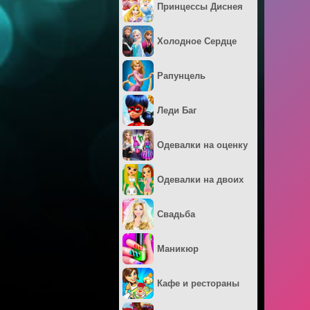
Принцессы Диснея
Холодное Сердце
Рапунцель
Леди Баг
Одевалки на оценку
Одевалки на двоих
Свадьба
Маникюр
Кафе и рестораны