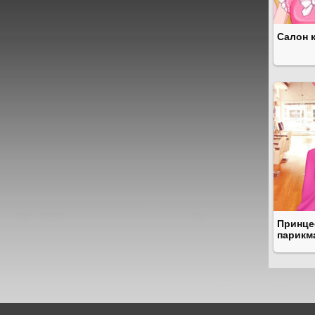
Салон 
Принце
парикм