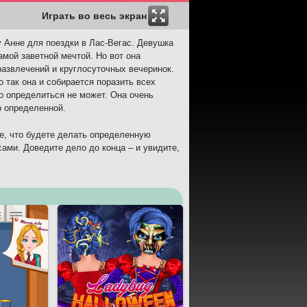
Играть во весь экран
у Анне для поездки в Лас-Вегас. Девушка
амой заветной мечтой. Но вот она
развлечений и круглосуточных вечеринок.
 так она и собирается поразить всех
но определиться не может. Она очень
о определенной.
не, что будете делать определенную
сами. Доведите дело до конца – и увидите,