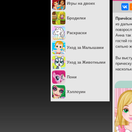
Игры на двоих
Бродилки
Причёск
из дальн
повзросл
Раскраски
Анна так
гостей г
сильно ж
Уход за Малышами
Вы высту
Уход за Животными
прическу
наскольк
Пони
Хэллоуин