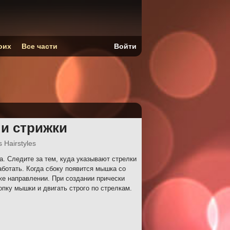
оих
Все части
Войти
 и стрижки
 Hairstyles
. Следите за тем, куда указывают стрелки
аботать. Когда сбоку появится мышка со
же направлении. При создании прически
пку мышки и двигать строго по стрелкам.