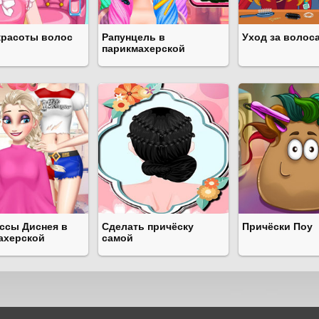
красоты волос
Рапунцель в
Уход за волос
парикмахерской
ссы Диснея в
Сделать причёску
Причёски Поу
ахерской
самой