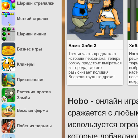
Шарики стрелялки
Меткий стрелок
Шарики линии
Бомж Хобо 3
Хоб
Бизнес игры
Третья часть продолжает
Нагл
историю персонажа, теперь
реши
бомжу предстоит выбраться
тюрь
Кликеры
из города, где его
выбр
разыскивает полиция.
наст
Впереди трудные драки!
наве
Приключения
вокр
Растения против
Зомби
Hobo
- онлайн игр
Весёлая ферма
сражается с любы
используется огро
Побег из тюрьмы
которые добавляю