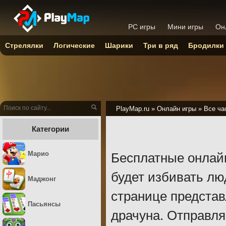
PC игры
Мини игры
Он
Стрелялки
Логические
Шарики
Три в ряд
Бродилки
PlayMap.ru
»
Онлайн игры
»
Все ча
Категории
Марио
Бесплатные онлайн
будет избивать лю
Маджонг
странице представ
Пасьянсы
драчуна. Отправля