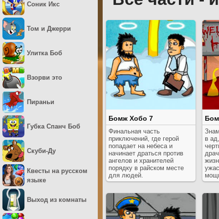
Соник Икс
Том и Джерри
Улитка Боб
Взорви это
Пираньи
Бомж Хобо 7
Бом
Губка Спанч Боб
Финальная часть
Знам
приключений, где герой
в ад
попадает на небеса и
черт
Скуби-Ду
начинает драться против
драч
ангелов и хранителей
жизн
порядку в райском месте
ужас
Квесты на русском
для людей.
мощ
языке
Выход из комнаты