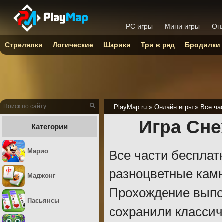
PC игры
Мини игры
Он
Стрелялки
Логические
Шарики
Три в ряд
Бродилки
PlayMap.ru
»
Онлайн игры
»
Все ча
Игра Сне
Категории
Марио
Все части бесплат
разноцветные камн
Маджонг
Прохождение выпол
Пасьянсы
сохранили классич