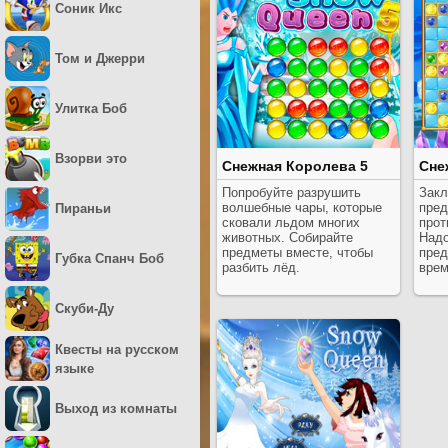
Соник Икс
Том и Джерри
Улитка Боб
Взорви это
Снежная Королева 5
Сне
Попробуйте разрушить
Закл
волшебные чары, которые
пред
Пираньи
сковали льдом многих
прот
животных. Собирайте
Надо
предметы вместе, чтобы
пред
Губка Спанч Боб
разбить лёд.
врем
Скуби-Ду
Квесты на русском
языке
Выход из комнаты