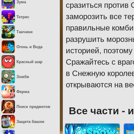
Зума
сразиться против 
заморозить все те
Тетрис
правильные комби
Танчики
разрушить морозн
Огонь и Вода
историей, поэтому
Сражайтесь с враг
Красный шар
в Снежную королев
Зомби
открываются на ве
Ферма
Поиск предметов
Все части - 
Защита башни