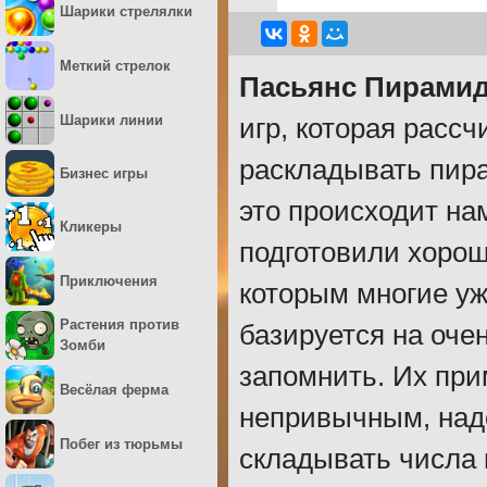
Шарики стрелялки
Меткий стрелок
Пасьянс Пирами
Шарики линии
игр, которая рассч
раскладывать пира
Бизнес игры
это происходит на
Кликеры
подготовили хорош
Приключения
которым многие у
Растения против
базируется на оче
Зомби
запомнить. Их при
Весёлая ферма
непривычным, надо
Побег из тюрьмы
складывать числа 