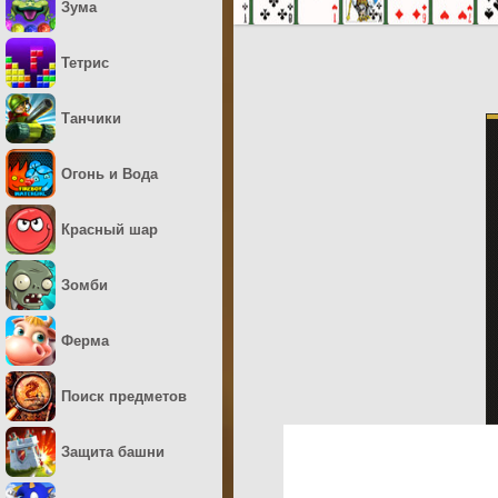
Зума
Тетрис
Танчики
Огонь и Вода
Красный шар
Зомби
Ферма
Поиск предметов
Защита башни