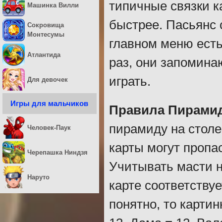
типичные связки к
Машинка Вилли
быстрее. Пасьянс 
Сокровища
Монтесумы
главном меню есть
Атлантида
раз, они запомина
играть.
Для девочек
Игры для мальчиков
Правила Пирами
пирамиду на столе
Человек-Паук
карты могут пропас
Черепашка Ниндзя
Учитывать масти н
Наруто
карте соответству
понятно, то карти