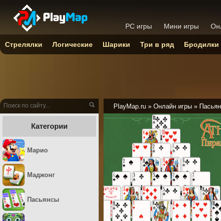
PC игры
Мини игры
Он
Стрелялки
Логические
Шарики
Три в ряд
Бродилки
PlayMap.ru
»
Онлайн игры
»
Пасьян
Категории
Марио
Маджонг
Пасьянсы