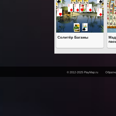
Солитёр Багамы
Мад
пас
© 2012-2025 PlayMap.ru
Обратна