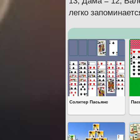
13, Дама = 12, Вал
легко запоминаетс
Солитер Пасьянс
Пас