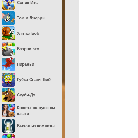
Соник Икс
Том и Джерри
Улитка Боб
Взорви это
Пираньи
Губка Спанч Боб
Скуби-Ду
Квесты на русском
языке
Выход из комнаты