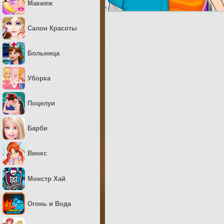
Макияж
Салон Красоты
Больница
Уборка
Поцелуи
Барби
Винкс
Монстр Хай
Огонь и Вода