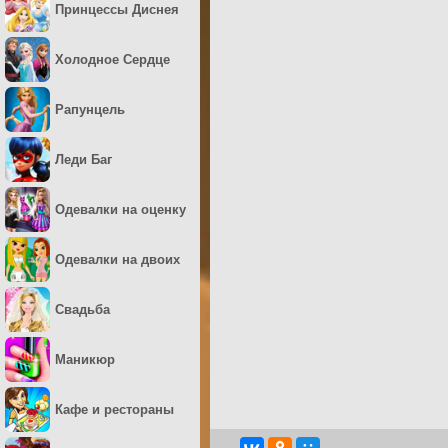
Принцессы Диснея
Холодное Сердце
Рапунцель
Леди Баг
Одевалки на оценку
Одевалки на двоих
Свадьба
Маникюр
Кафе и рестораны