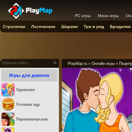
PC игры
Мини игры
Он
Стрелялки
Логические
Шарики
Три в ряд
Бродилки
PlayMap.ru
»
Онлайн игры
»
Поцел
Игры для девочек
Одевалки
Готовим еду
Парикмахерская