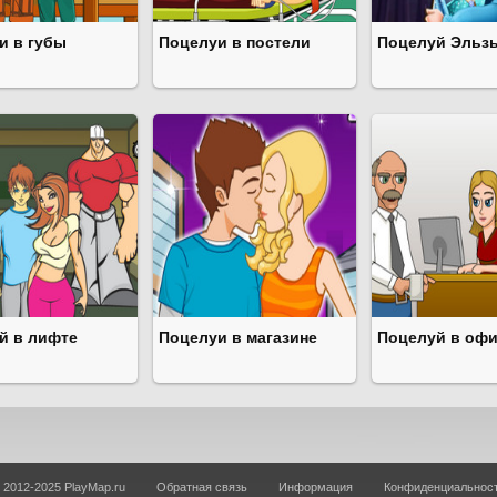
и в губы
Поцелуи в постели
Поцелуй Эльзы
й в лифте
Поцелуи в магазине
Поцелуй в оф
 2012-2025 PlayMap.ru
Обратная связь
Информация
Конфиденциальнос