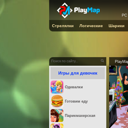
PC
Стрелялки
Логические
Шарики
PlayMa
Игры для девочек
Одевалки
Готовим еду
Парикмахерская