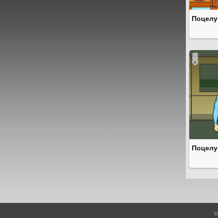
Поцелу
Поцелу
©