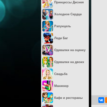
Принцессы Диснея
Холодное Сердце
Рапунцель
Леди Баг
Одевалки на оценку
Одевалки на двоих
Свадьба
Маникюр
Кафе и рестораны