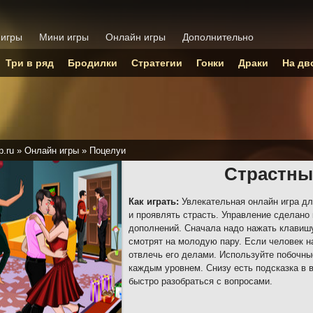
 игры
Мини игры
Онлайн игры
Дополнительно
Три в ряд
Бродилки
Стратегии
Гонки
Драки
На дв
p.ru
»
Онлайн игры
»
Поцелуи
Страстны
Как играть:
Увлекательная онлайн игра дл
и проявлять страсть. Управление сделано
дополнений. Сначала надо нажать клавиш
смотрят на молодую пару. Если человек на
отвлечь его делами. Используйте побочны
каждым уровнем. Снизу есть подсказка в 
быстро разобраться с вопросами.