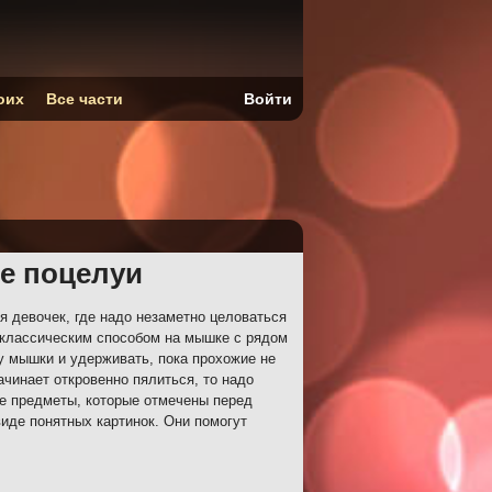
оих
Все части
Войти
е поцелуи
я девочек, где надо незаметно целоваться
 классическим способом на мышке с рядом
у мышки и удерживать, пока прохожие не
чинает откровенно пялиться, то надо
е предметы, которые отмечены перед
виде понятных картинок. Они помогут