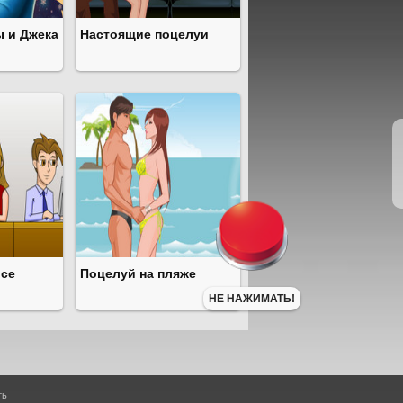
 и Джека
Настоящие поцелуи
исе
Поцелуй на пляже
НЕ НАЖИМАТЬ!
ть