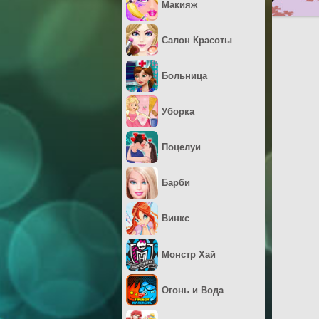
Макияж
Салон Красоты
Больница
Уборка
Поцелуи
Барби
Винкс
Монстр Хай
Огонь и Вода