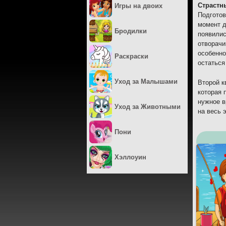
Страстн
Игры на двоих
Подготов
момент д
Бродилки
появилис
отворачи
особенно
Раскраски
остаться
Уход за Малышами
Второй к
которая 
нужное в
Уход за Животными
на весь 
Пони
Хэллоуин