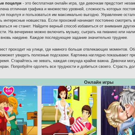
ые поцелуи
- это бесплатная онлайн игра, где девочкам предстоит неза
лена отличная графика и множество уровней, сложность которых постоя
ля поцелуя и пользоваться им максимально выгодно. Управление остал
ь интересные новшества. Если прохожий начинает постоянно смотреть в
ваться не станет. Найдите верный способ избавиться от внимания друг
сти. На вечеринке можно включить музыку, сыграть на пианино или нали
 вновь наедине. Каждое последующее задание значительно труднее.
вест проходит на улице, где намного больше отвлекающих моментов. Об
поможет увидеть полезные подсказки. Картинка наглядно показывают пр
ремя. Старайтесь не зевать, каждая секунда крайне важна. Девочки мог
экран. Попробуйте одолеть все трудности и добиться своего. Страсть д
Онлайн игры