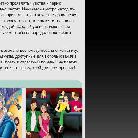
метно проявлять чувства к парню.
нно растёт. Научитесь быстро находить
ось привычным, а в качестве дополнения
 сторону героев, то самостоятельно он
их людей. Каждый уровень имеет свои
ть сок, чтобы на определённое время
язательно воспользуйтесь кнопкой снизу,
едметы, доступные для использования в
ут играть в страстный поцелуй бесплатно
олжна быть незаметной для посторонних!