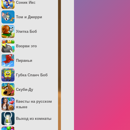
Соник Икс
Том и Джерри
Улитка Боб
Взорви это
Пираньи
Губка Спанч Боб
Скуби-Ду
Квесты на русском
языке
Выход из комнаты