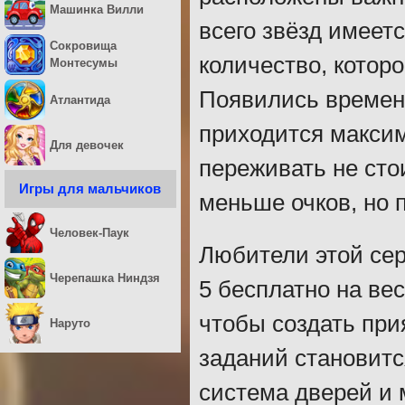
Машинка Вилли
всего звёзд имеетс
Сокровища
количество, которо
Монтесумы
Появились временн
Атлантида
приходится макси
Для девочек
переживать не сто
Игры для мальчиков
меньше очков, но 
Человек-Паук
Любители этой сер
Черепашка Ниндзя
5 бесплатно на ве
чтобы создать при
Наруто
заданий становит
система дверей и 