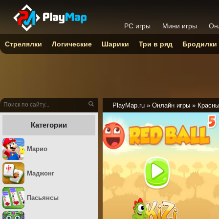
PC игры
Мини игры
Он
Стрелялки
Логические
Шарики
Три в ряд
Бродилки
PlayMap.ru
»
Онлайн игры
»
Красны
Категории
Марио
Маджонг
Пасьянсы