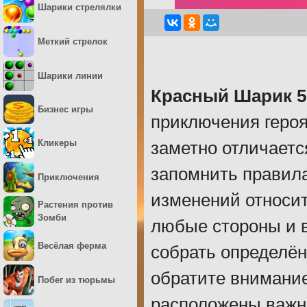
Шарики стрелялки
Меткий стрелок
Шарики линии
Красный Шарик 5
Бизнес игры
приключения героя
Кликеры
заметно отличаетс
запомнить правила
Приключения
изменений относит
Растения против
Зомби
любые стороны и в
Весёлая ферма
собрать определён
обратите внимание
Побег из тюрьмы
расположены важны