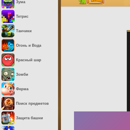
Зума
Тетрис
Танчики
Огонь и Вода
Красный шар
Зомби
Ферма
Поиск предметов
Защита башни