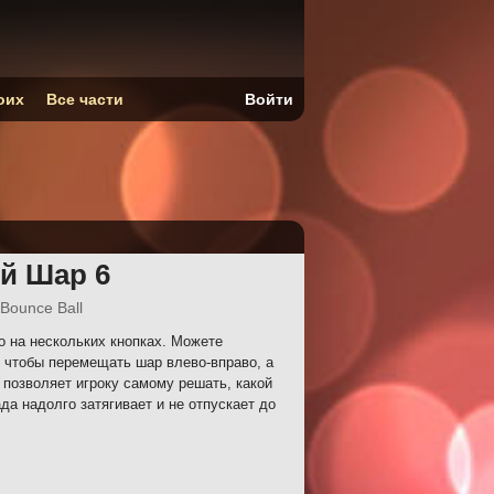
оих
Все части
Войти
й Шар 6
 Bounce Ball
 на нескольких кнопках. Можете
 чтобы перемещать шар влево-вправо, а
 позволяет игроку самому решать, какой
да надолго затягивает и не отпускает до