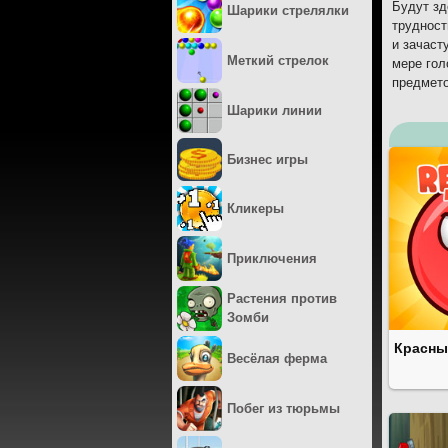
Будут зд
Шарики стрелялки
трудност
и зачаст
Меткий стрелок
мере гол
предмето
Шарики линии
Бизнес игры
Кликеры
Приключения
Растения против
Зомби
Красны
Весёлая ферма
Побег из тюрьмы