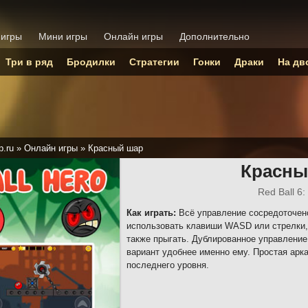
 игры
Мини игры
Онлайн игры
Дополнительно
Три в ряд
Бродилки
Стратегии
Гонки
Драки
На дв
p.ru
»
Онлайн игры
»
Красный шар
Красны
Red Ball 6:
Как играть:
Всё управление сосредоточено
использовать клавиши WASD или стрелки,
также прыгать. Дублированное управление
вариант удобнее именно ему. Простая арка
последнего уровня.