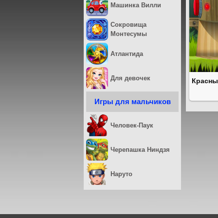
Машинка Вилли
Сокровища
Монтесумы
Атлантида
Для девочек
Красны
Игры для мальчиков
Человек-Паук
Черепашка Ниндзя
Наруто