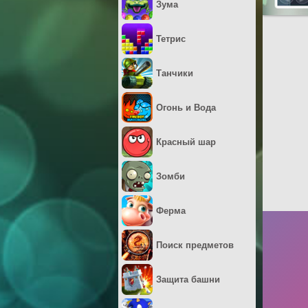
Зума
Тетрис
Танчики
Огонь и Вода
Красный шар
Зомби
Ферма
Поиск предметов
Защита башни