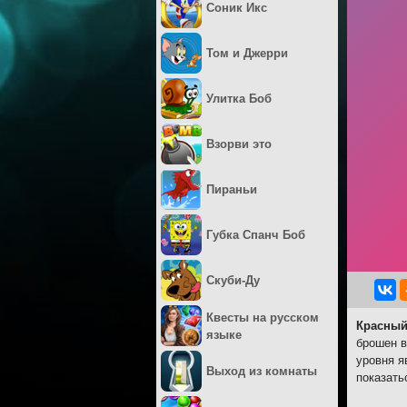
Соник Икс
Том и Джерри
Улитка Боб
Взорви это
Пираньи
Губка Спанч Боб
Скуби-Ду
Квесты на русском
Красный
языке
брошен в
уровня я
Выход из комнаты
показать