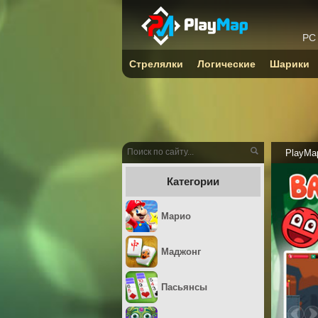
PC
Стрелялки
Логические
Шарики
PlayMa
Категории
Марио
Маджонг
Пасьянсы