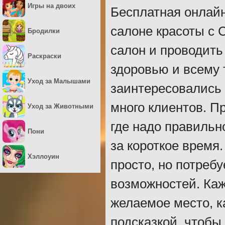
Игры на двоих
Бесплатная онлайн 
салоне красоты с 
Бродилки
салон и проводить
Раскраски
здоровью и всему 
Уход за Малышами
заинтересовались 
много клиентов. П
Уход за Животными
где надо правильн
Пони
за короткое время
Хэллоуин
просто, но потребу
возможностей. Каж
желаемое место, к
подсказкой, чтобы