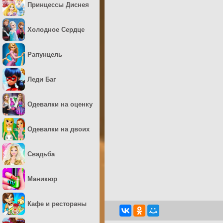
Принцессы Диснея
Холодное Сердце
Рапунцель
Леди Баг
Одевалки на оценку
Одевалки на двоих
Свадьба
Маникюр
Кафе и рестораны