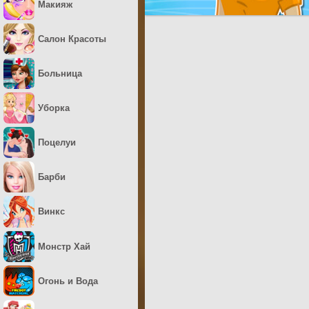
Макияж
Салон Красоты
Больница
Уборка
Поцелуи
Барби
Винкс
Монстр Хай
Огонь и Вода