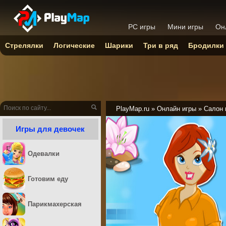
PC игры
Мини игры
Он
Стрелялки
Логические
Шарики
Три в ряд
Бродилки
PlayMap.ru
»
Онлайн игры
»
Салон 
Игры для девочек
Одевалки
Готовим еду
Парикмахерская