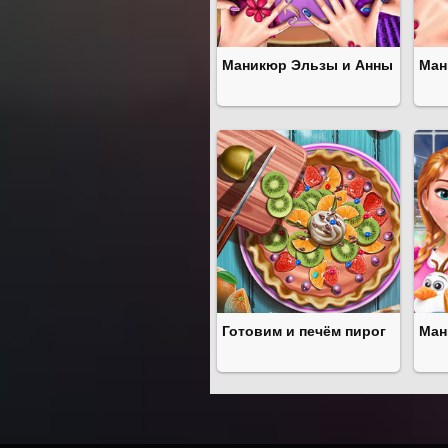
Маникюр Эльзы и Анны
Ман
Готовим и печём пирог
Ман