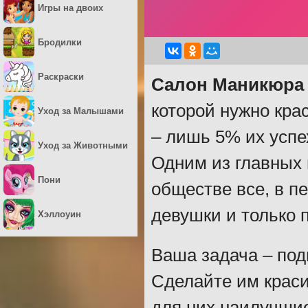
Игры на двоих
Бродилки
Раскраски
Салон Маникюра
которой нужно кра
Уход за Малышами
– лишь 5% их успе
Уход за Животными
Одним из главных 
Пони
обществе все, в п
девушки и только п
Хэллоуин
Ваша задача – под
Сделайте им краси
для них наилучшие