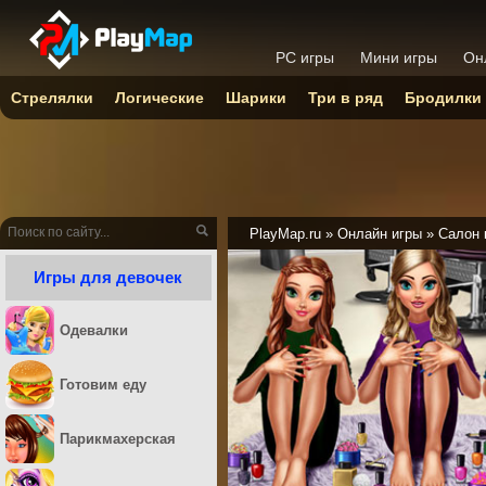
PC игры
Мини игры
Он
Стрелялки
Логические
Шарики
Три в ряд
Бродилки
PlayMap.ru
»
Онлайн игры
»
Салон 
Игры для девочек
Одевалки
Готовим еду
Парикмахерская