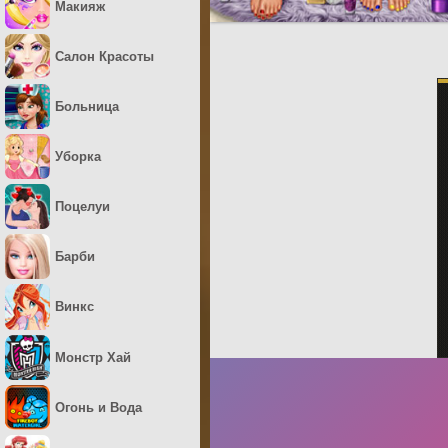
Макияж
Салон Красоты
Больница
Уборка
Поцелуи
Барби
Винкс
Монстр Хай
Огонь и Вода