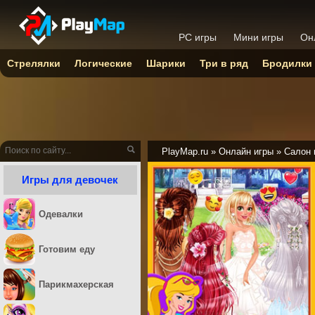
PC игры
Мини игры
Он
Стрелялки
Логические
Шарики
Три в ряд
Бродилки
PlayMap.ru
»
Онлайн игры
»
Салон 
Игры для девочек
Одевалки
Готовим еду
Парикмахерская