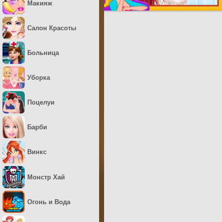
Макияж
Салон Красоты
Больница
Уборка
Поцелуи
Барби
Винкс
Монстр Хай
Огонь и Вода