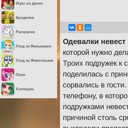
Игры на двоих
Бродилки
Раскраски
Одевалки невест
Уход за Малышами
которой нужно дел
Уход за Животными
Троих подружек к 
поделилась с прин
Пони
сорвались в гости
Хэллоуин
телефону, в котор
подружками невест
причиной столь ср