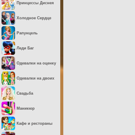
Принцессы Диснея
Холодное Сердце
Рапунцель
Леди Баг
Одевалки на оценку
Одевалки на двоих
Свадьба
Маникюр
Кафе и рестораны