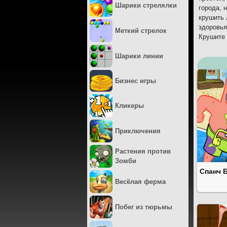
Шарики стрелялки
города, 
крушить 
здоровья
Меткий стрелок
Крушите 
Шарики линии
Бизнес игры
Кликеры
Приключения
Растения против
Зомби
Спанч 
Весёлая ферма
Побег из тюрьмы