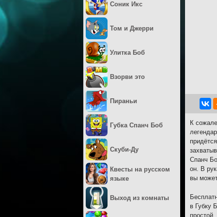
Соник Икс
Том и Джерри
Улитка Боб
Взорви это
Пираньи
К сожале
Губка Спанч Боб
легендар
придётся
Скуби-Ду
захватыв
Спанч Бо
он. В ру
Квесты на русском
вы может
языке
Бесплатн
Выход из комнаты
в Губку 
простой,