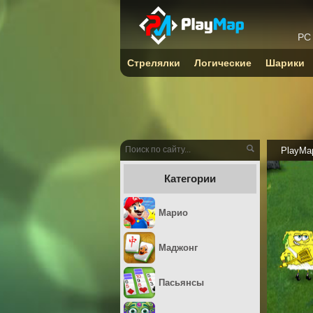
PC
Стрелялки
Логические
Шарики
PlayMa
Категории
Марио
Маджонг
Пасьянсы