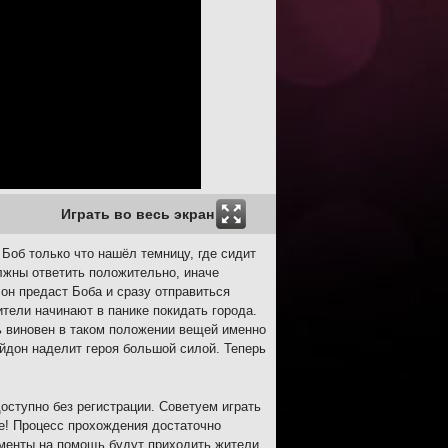
Играть во весь экран
Боб только что нашёл темницу, где сидит
олжны ответить положительно, иначе
 он предаст Боба и сразу отправиться
тели начинают в панике покидать города.
ь виновен в таком положении вещей именно
ейдон наделит героя большой силой. Теперь
оступно без регистрации. Советуем играть
ше! Процесс прохождения достаточно
оменты на помощь будут приходить жители