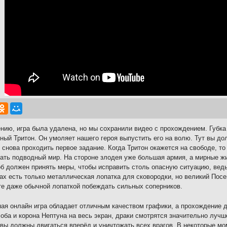
нию, игра была удалена, но мы сохранили видео с прохождением. Губка 
ный Тритон. Он умоляет нашего героя выпустить его на волю. Тут вы д
 снова проходить первое задание. Когда Тритон окажется на свободе, то
ать подводный мир. На стороне злодея уже большая армия, а мирные жи
б должен принять меры, чтобы исправить столь опасную ситуацию, вед
ках есть только металлическая лопатка для сковородки, но великий Пос
е даже обычной лопаткой побеждать сильных соперников.
ая онлайн игра обладает отличным качеством графики, а прохождение д
Боба и корона Нептуна на весь экран, драки смотрятся значительно луч
 вы должны двигаться вперёд и уничтожать всех врагов. В некоторые м