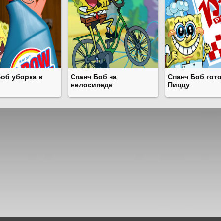
Боб уборка в
Спанч Боб на
Спанч Боб гот
велосипеде
Пиццу