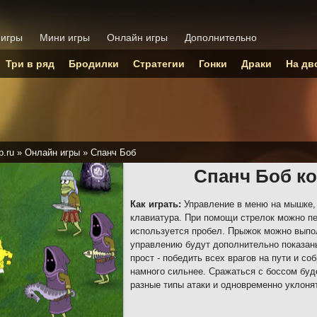
 игры
Мини игры
Онлайн игры
Дополнительно
Три в ряд
Бродилки
Стратегии
Гонки
Драки
На дв
p.ru
»
Онлайн игры
»
Спанч Боб
Спанч Боб к
Как играть:
Управление в меню на мышке, 
клавиатура. При помощи стрелок можно пе
используется пробел. Прыжок можно выпол
управлению будут дополнительно показа
прост - победить всех врагов на пути и с
намного сильнее. Сражаться с боссом буде
разные типы атаки и одновременно уклонят