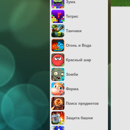
Зума
Тетрис
Танчики
Огонь и Вода
Красный шар
Зомби
Ферма
Поиск предметов
Защита башни