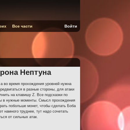
оих
Все части
Войти
орона Нептуна
а во время прохождения уровней нужна
редвигаться в разные стороны, для атаки
нить на клавишу Z. Все подсказки по
ны в нужные моменты. Смысл прохождения
обрать побольше монет, чтобы сделать Боба
т намного труднее, тут надо сочетать
ься от сильных атак.