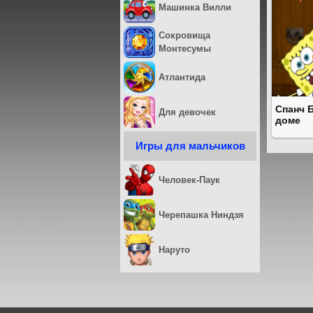
Машинка Вилли
Сокровища
Монтесумы
Атлантида
Спанч 
Для девочек
доме
Игры для мальчиков
Человек-Паук
Черепашка Ниндзя
Наруто