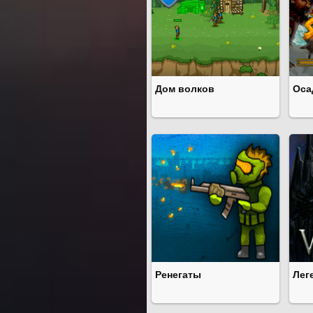
Дом волков
Оса
Ренегаты
Лег