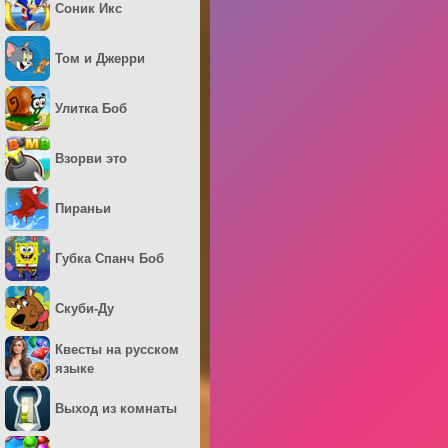
Соник Икс
Том и Джерри
Улитка Боб
Взорви это
Пираньи
Губка Спанч Боб
Скуби-Ду
Квесты на русском
языке
Выход из комнаты