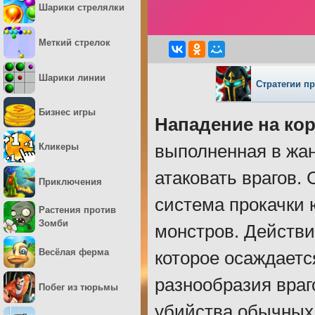
Шарики стрелялки
Меткий стрелок
Шарики линии
Стратегии п
Бизнес игры
Нападение на ко
Кликеры
выполненная в жан
атаковать врагов.
Приключения
система прокачки 
Растения против
Зомби
монстров. Действи
Весёлая ферма
которое осаждаетс
разнообразия враг
Побег из тюрьмы
убийства обычных 