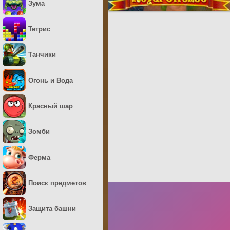
Зума
Тетрис
Танчики
Огонь и Вода
Красный шар
Зомби
Ферма
Поиск предметов
Защита башни