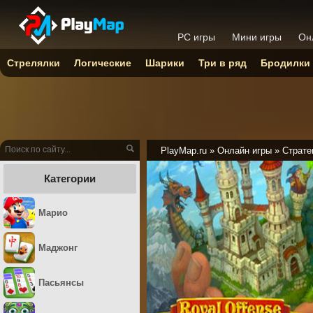
PC игры
Мини игры
Он
Стрелялки
Логические
Шарики
Три в ряд
Бродилки
PlayMap.ru
»
Онлайн игры
»
Страте
Категории
Марио
Маджонг
Пасьянсы