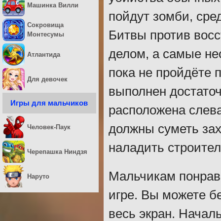
Машинка Вилли
пойдут зомби, сре
Сокровища
Битвы против восс
Монтесумы
делом, а самые не
Атлантида
пока не пройдёте 
Для девочек
выполнен достаточ
Игры для мальчиков
расположена слева
должны суметь зах
Человек-Паук
наладить строител
Черепашка Ниндзя
Мальчикам понрави
Наруто
игре. Вы можете б
весь экран. Начал