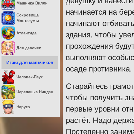
девушку и нанести
Машинка Вилли
начинается на бер
Сокровища
Монтесумы
начинают отбиват
здания, чтобы уве
Атлантида
прохождения будут
Для девочек
выполняют особые 
Игры для мальчиков
осаде противника.
Человек-Паук
Старайтесь грамот
Черепашка Ниндзя
чтобы получить зн
Наруто
первые уровни отн
растёт. Надо держ
Постепенно заним