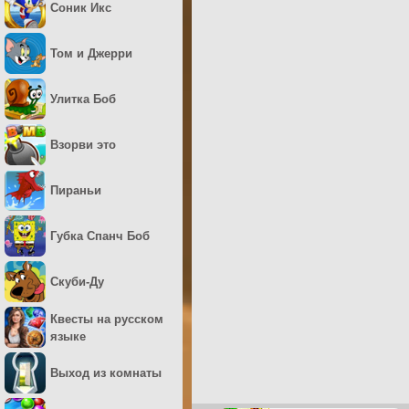
Соник Икс
Том и Джерри
Улитка Боб
Взорви это
Пираньи
Губка Спанч Боб
Скуби-Ду
Квесты на русском
языке
Выход из комнаты