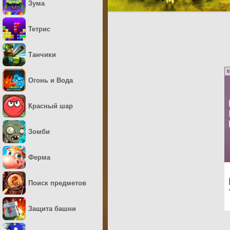
Зума
Тетрис
Танчики
M
Огонь и Вода
Красный шар
Зомби
Ферма
Поиск предметов
Защита башни