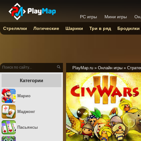
PC игры
Мини игры
Он
Стрелялки
Логические
Шарики
Три в ряд
Бродилки
PlayMap.ru
»
Онлайн игры
»
Страте
Категории
Марио
Маджонг
Пасьянсы