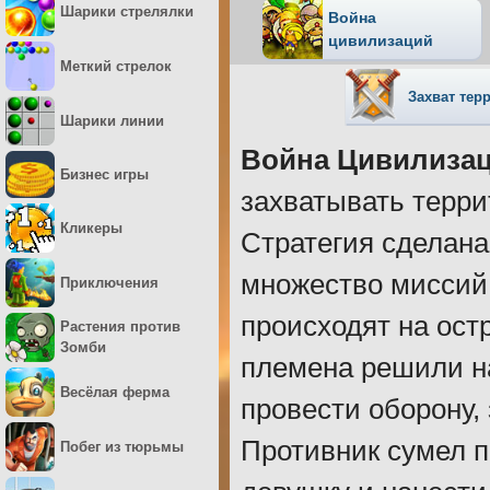
Шарики стрелялки
Война
цивилизаций
Меткий стрелок
Захват тер
Шарики линии
Война Цивилизац
Бизнес игры
захватывать терри
Кликеры
Стратегия сделана
множество миссий
Приключения
происходят на ост
Растения против
Зомби
племена решили н
Весёлая ферма
провести оборону,
Противник сумел п
Побег из тюрьмы