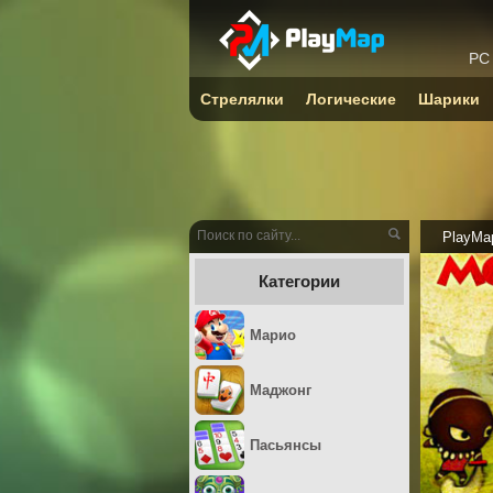
PC
Стрелялки
Логические
Шарики
PlayMa
Категории
Марио
Маджонг
Пасьянсы