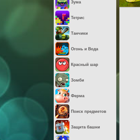
Зума
Тетрис
Танчики
Огонь и Вода
Красный шар
Зомби
Ферма
Поиск предметов
Защита башни