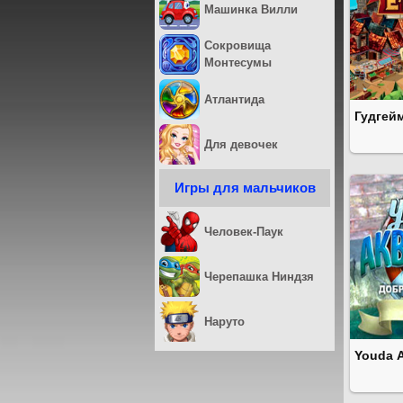
Машинка Вилли
Сокровища
Монтесумы
Атлантида
Гудгей
Для девочек
Игры для мальчиков
Человек-Паук
Черепашка Ниндзя
Наруто
Youda 