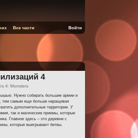
оих
Все части
Войти
илизаций 4
ars 4: Monsters
ышью. Нужно собирать большие армии и
и, тем самым еще больше наращивая
хватить дополнительные территории. У
рмия, так и магические приемы, которые
ка. Главное здесь – это деревни с
оины, которые выигрывают битвы.