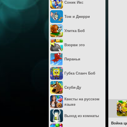
Соник Икс
Том и Джерри
Улитка Боб
Взорви это
Пираньи
Губка Спанч Боб
Скуби-Ду
Квесты на русском
языке
Выход из комнаты
Война ц