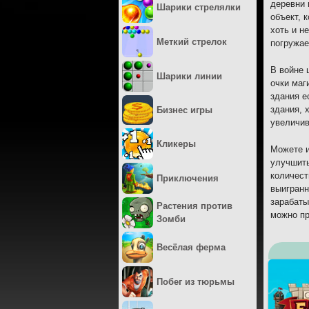
деревни 
Шарики стрелялки
объект, 
хоть и н
Меткий стрелок
погружае
В войне 
Шарики линии
очки маг
здания е
здания, 
Бизнес игры
увеличив
Кликеры
Можете и
улучшить
количест
Приключения
выигранн
зарабаты
Растения против
можно пр
Зомби
Весёлая ферма
Побег из тюрьмы