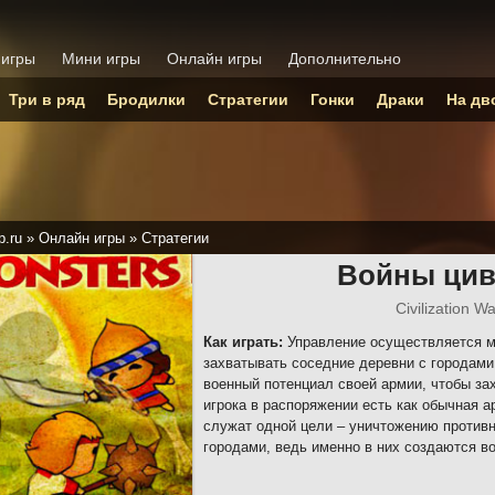
 игры
Мини игры
Онлайн игры
Дополнительно
Три в ряд
Бродилки
Стратегии
Гонки
Драки
На дв
p.ru
»
Онлайн игры
»
Стратегии
Войны цив
Civilization W
Как играть:
Управление осуществляется м
захватывать соседние деревни с городам
военный потенциал своей армии, чтобы за
игрока в распоряжении есть как обычная а
служат одной цели – уничтожению противни
городами, ведь именно в них создаются в