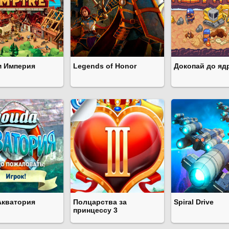
м Империя
Legends of Honor
Докопай до яд
Акватория
Полцарства за
Spiral Drive
принцессу 3