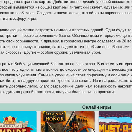
и города на странных картах. Действительно, дизайн уровней несколько 
который выбивается из общей картины: гигантский скелет, одуванчик или 
есколько необычная. Создается впечатление, что объекты нарисованы н
т в атмосферу игры.
цивилизаций можно встретить немало интересных зданий. Одни будут те
ии, третьи – просто стреляющие башни. Обычные дома и городские центр
сть свои особенности. К примеру, в городском центре создается не 20 вои
хоть и не генерируют воинов, зато наделяют их особыми способностями
ая скорость. Другие – особое оружие, увеличивая урон.
грать в Войну цивилизаций бесплатно на весь экран. В игре есть интере
 все что угодно: от силы воинов до скорости регенерации магических у
во очков улучшения. Сами же улучшения стоят по-разному и если одно 
ых битв, то на другое придется кропотливо копить. Но и награда окажет
вать довольно легко, благо разработчики дали нам возможность накопит
оходить на разной сложности, получая больше очков прокачки.
Онлайн игры