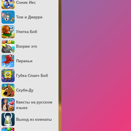
Соник Икс
Том и Джерри
Улитка Боб
Взорви это
Пираньи
Губка Спанч Боб
Скуби-Ду
Квесты на русском
языке
Выход из комнаты