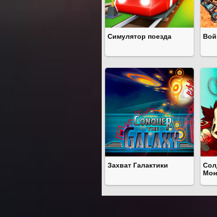
Симулятор поезда
Вой
Захват Галактики
Сол
Мон