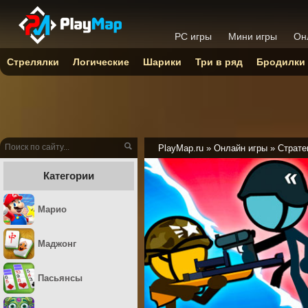
PC игры
Мини игры
Он
Стрелялки
Логические
Шарики
Три в ряд
Бродилки
PlayMap.ru
»
Онлайн игры
»
Страте
Категории
Марио
Маджонг
Пасьянсы