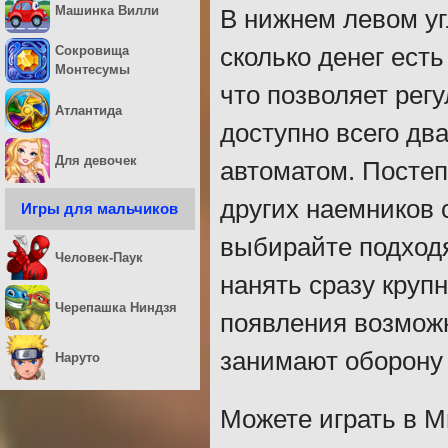
Машинка Вилли
В нижнем левом уг
сколько денег есть
Сокровища
Монтесумы
что позволяет рег
Атлантида
доступно всего два
Для девочек
автоматом. Постеп
других наемников
Игры для мальчиков
выбирайте подходя
Человек-Паук
нанять сразу круп
Черепашка Ниндзя
появления возможн
занимают оборону 
Наруто
Можете играть в М