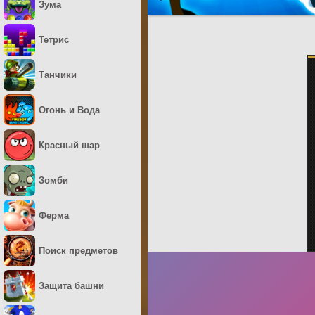
Зума
Тетрис
Танчики
Огонь и Вода
Красный шар
Зомби
Ферма
Поиск предметов
Защита башни