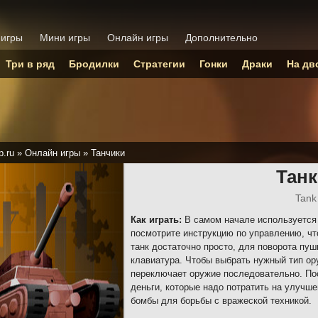
 игры
Мини игры
Онлайн игры
Дополнительно
Три в ряд
Бродилки
Стратегии
Гонки
Драки
На дв
p.ru
»
Онлайн игры
»
Танчики
Танк
Tank
Как играть:
В самом начале используется
посмотрите инструкцию по управлению, чт
танк достаточно просто, для поворота пу
клавиатура. Чтобы выбрать нужный тип ор
переключает оружие последовательно. По
деньги, которые надо потратить на улучше
бомбы для борьбы с вражеской техникой.