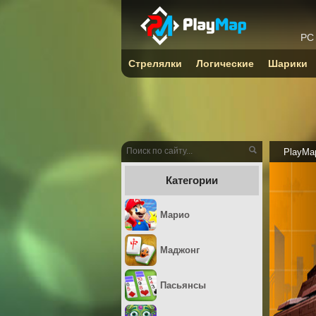
PC
Стрелялки
Логические
Шарики
PlayMa
Категории
Марио
Маджонг
Пасьянсы