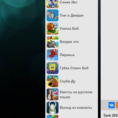
Соник Икс
Том и Джерри
Улитка Боб
Взорви это
Пираньи
Губка Спанч Боб
Скуби-Ду
Квесты на русском
языке
Выход из комнаты
Tank 201