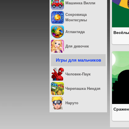
Машинка Вилли
Сокровища
Монтесумы
Атлантида
Весёлы
Для девочек
Игры для мальчиков
Человек-Паук
Черепашка Ниндзя
Наруто
Сражен