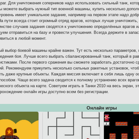
раг. Для уничтожения соперников надо использовать сильный танк, кот
ы можете выбрать нужный тип военной машины, купить несколько дополн
ровень имеет уникальное задание, например на первом этапе надо добр
На пути всегда стоит огромный отряд врагов, которых лучше уничтожить,
нстве случаев задания сводятся к уничтожению определённых врагов и
уем отправиться на базу и провести улучшения. Всегда держите в запас
явиться в любой момент.
й выбор боевой машины крайне важен. Тут есть несколько параметров,
ведения боя. Лучше всего выбрать сбалансированный танк, который в ра
истиками. После первого сражения вы сможете заработать достаточно с
й. Рекомендуем прикупить несколько сильных ракетных установок, что
ть даже крупные объекты. Каждая миссия включает в себя лишь одну о
особом. Чаще всего задача сводится к полному устранению всех враго
ческого объекта на карте. Советуем играть в Танки 2010 на весь экран, 
рохождение онлайн игры доступно всем без регистрации.
Онлайн игры