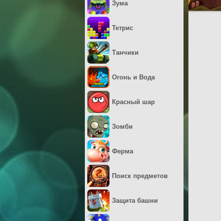
Зума
Тетрис
Танчики
Огонь и Вода
Красный шар
Зомби
Ферма
Поиск предметов
Защита башни