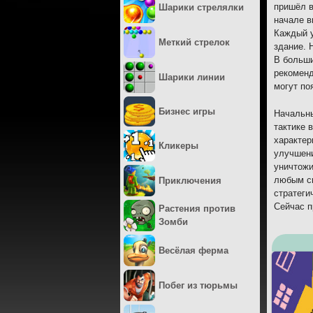
пришёл в
Шарики стрелялки
начале в
Каждый у
Меткий стрелок
здание. 
В больши
рекоменд
Шарики линии
могут по
Бизнес игры
Начальны
тактике 
характер
Кликеры
улучшени
уничтожи
любым сп
Приключения
стратеги
Сейчас п
Растения против
Зомби
Весёлая ферма
Побег из тюрьмы