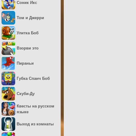
Соник Икс
Том и Джерри
Улитка Боб
Взорви это
Пираньи
Губка Спанч Боб
Скуби-Ду
Квесты на русском
языке
Выход из комнаты