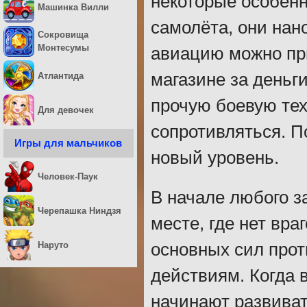
некоторые особенн
Машинка Вилли
самолёта, они нан
Сокровища
Монтесумы
авиацию можно при
магазине за деньги
Атлантида
прочую боевую тех
Для девочек
сопротивляться. П
Игры для мальчиков
новый уровень.
Человек-Паук
В начале любого з
Черепашка Ниндзя
месте, где нет вра
Наруто
основных сил прот
действиям. Когда 
начинают развиват