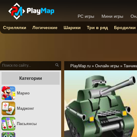
PC игры
Мини игры
Он
Стрелялки
Логические
Шарики
Три в ряд
Бродилки
PlayMap.ru
»
Онлайн игры
»
Танчик
Категории
Марио
Маджонг
Пасьянсы