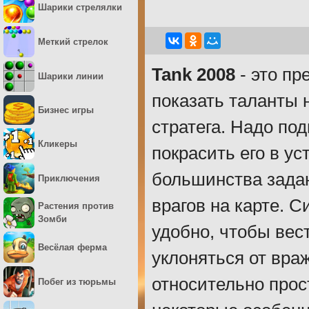
Шарики стрелялки
Меткий стрелок
Tank 2008
- это пр
Шарики линии
показать таланты н
Бизнес игры
стратега. Надо по
Кликеры
покрасить его в у
большинства задан
Приключения
врагов на карте. 
Растения против
Зомби
удобно, чтобы ве
Весёлая ферма
уклоняться от вра
относительно прос
Побег из тюрьмы