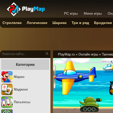
PC игры
Мини игры
Он
Стрелялки
Логические
Шарики
Три в ряд
Бродилки
PlayMap.ru
»
Онлайн игры
»
Танчик
Категории
Марио
Маджонг
Пасьянсы