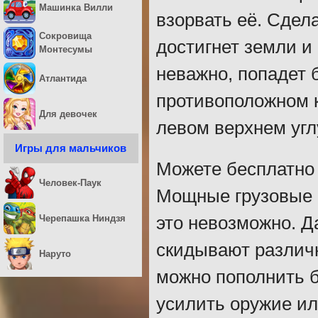
Машинка Вилли
взорвать её. Сдела
Сокровища
достигнет земли и 
Монтесумы
неважно, попадет 
Атлантида
противоположном к
Для девочек
левом верхнем угл
Игры для мальчиков
Можете бесплатно 
Человек-Паук
Мощные грузовые в
Черепашка Ниндзя
это невозможно. Д
скидывают различ
Наруто
можно пополнить б
усилить оружие ил