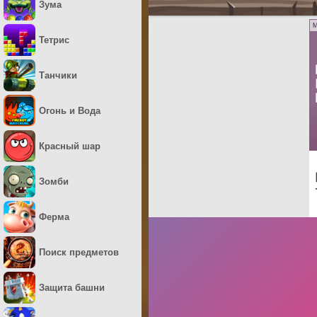
Зума
M
Тетрис
Танчики
Огонь и Вода
Красный шар
Зомби
Ферма
Поиск предметов
Защита башни