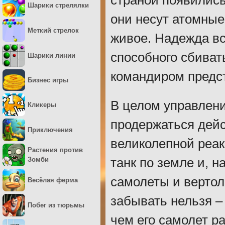
страной появились
Шарики стрелялки
они несут атомные
Меткий стрелок
живое. Надежда вс
способного сбиват
Шарики линии
командиром предст
Бизнес игры
В целом управлени
Кликеры
продержаться дейс
Приключения
великолепной реа
Растения против
танк по земле и, 
Зомби
самолеты и вертол
Весёлая ферма
забывать нельзя –
Побег из тюрьмы
чем его самолет ра