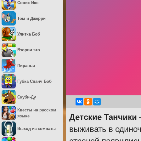
Соник Икс
Том и Джерри
Улитка Боб
Взорви это
Пираньи
Губка Спанч Боб
Скуби-Ду
Квесты на русском
Детские Танчики
–
языке
выживать в одиноч
Выход из комнаты