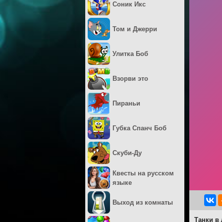
Соник Икс
Том и Джерри
Улитка Боб
Взорви это
Пираньи
Губка Спанч Боб
Скуби-Ду
Квесты на русском
языке
Выход из комнаты
Танки в