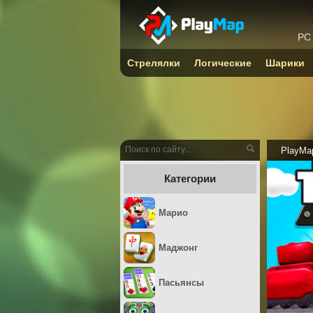
PC
Стрелялки
Логические
Шарики
PlayMa
Категории
Марио
Маджонг
Пасьянсы