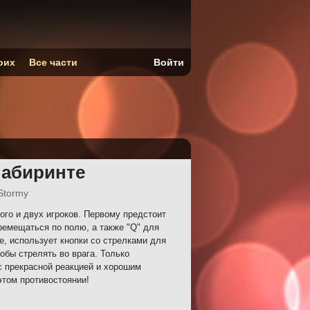
оих
Все части
Войти
Лабиринте
Stormy
ого и двух игроков. Первому предстоит
емещаться по полю, а также "Q" для
ре, использует кнопки со стрелками для
обы стрелять во врага. Только
с прекрасной реакцией и хорошим
этом противостоянии!