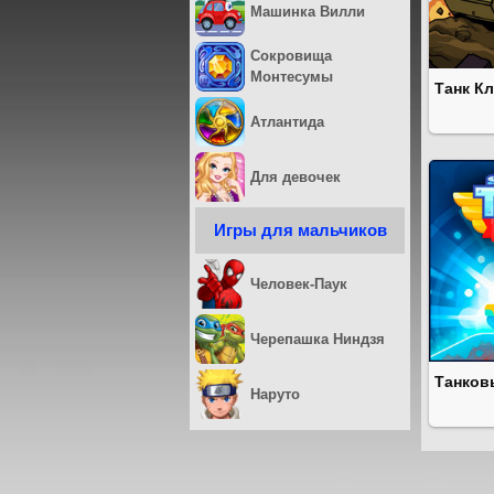
Машинка Вилли
Сокровища
Монтесумы
Танк К
Атлантида
Для девочек
Игры для мальчиков
Человек-Паук
Черепашка Ниндзя
Танков
Наруто