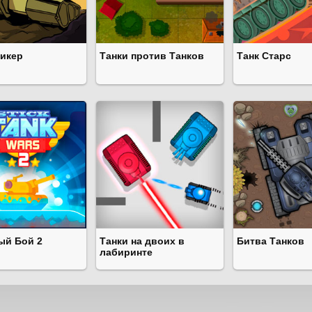
ликер
Танки против Танков
Танк Старс
ый Бой 2
Танки на двоих в
Битва Танков
лабиринте