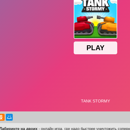
 Лабиринте на двоих
- онлайн игра, где надо быстрее уничтожить сопе