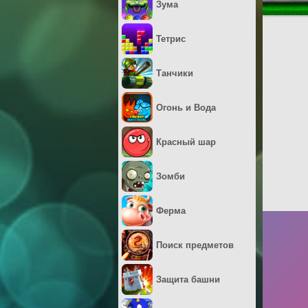
Зума
Тетрис
Танчики
Огонь и Вода
Красный шар
Зомби
Ферма
Поиск предметов
Защита башни