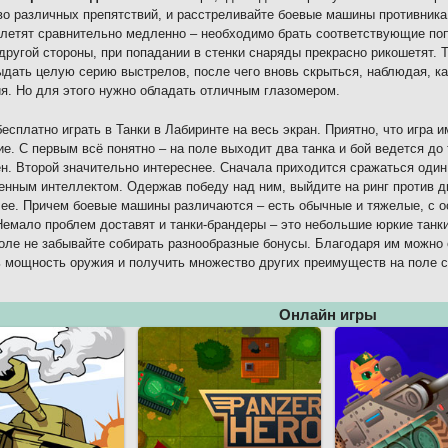
о различных препятствий, и расстреливайте боевые машины противника.
летят сравнительно медленно – необходимо брать соответствующие попр
 другой стороны, при попадании в стенки снаряды прекрасно рикошетят. 
ыдать целую серию выстрелов, после чего вновь скрыться, наблюдая, ка
я. Но для этого нужно обладать отличным глазомером.
есплатно играть в Танки в Лабиринте на весь экран. Приятно, что игра и
е. С первым всё понятно – на поле выходит два танка и бой ведется до т
н. Второй значительно интереснее. Сначала приходится сражаться один
енным интеллектом. Одержав победу над ним, выйдите на ринг против дв
лее. Причем боевые машины различаются – есть обычные и тяжелые, с
Немало проблем доставят и танки-брандеры – это небольшие юркие танки
поле не забывайте собирать разнообразные бонусы. Благодаря им можно
 мощность оружия и получить множество других преимуществ на поле 
Онлайн игры