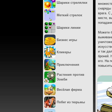
Шарики стрелялки
множеств
снаряды 
врага. С
Меткий стрелок
месте, в
попадани
Шарики линии
Можете б
выживани
Бизнес игры
уничтоже
искусств
и так да
Кликеры
броней. 
его. На 
Приключения
повысить
Растения против
Зомби
Весёлая ферма
Побег из тюрьмы