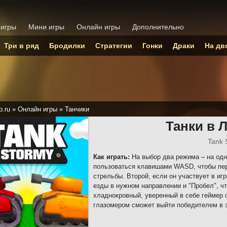
 игры
Мини игры
Онлайн игры
Дополнительно
Три в ряд
Бродилки
Стратегии
Гонки
Драки
На дв
p.ru
»
Онлайн игры
»
Танчики
Танки в 
Tank 
Как играть:
На выбор два режима – на одн
пользоваться клавишами WASD, чтобы пер
стрельбы. Второй, если он участвует в иг
езды в нужном направлении и "Пробел", чт
хладнокровный, уверенный в себе геймер 
глазомером сможет выйти победителем в 