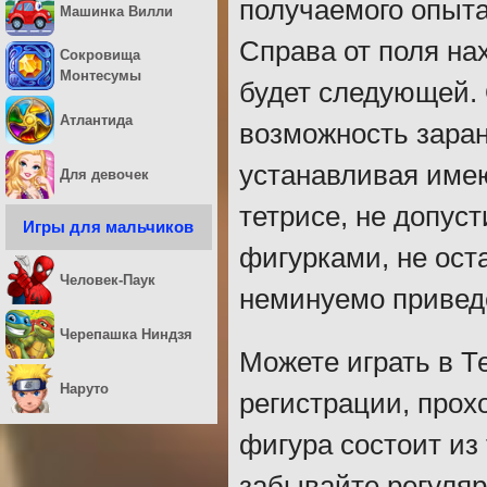
получаемого опыта
Машинка Вилли
Справа от поля на
Сокровища
Монтесумы
будет следующей. 
Атлантида
возможность зара
устанавливая имею
Для девочек
тетрисе, не допус
Игры для мальчиков
фигурками, не ост
Человек-Паук
неминуемо приведё
Черепашка Ниндзя
Можете играть в Т
Наруто
регистрации, прох
фигура состоит из
забывайте регуляр