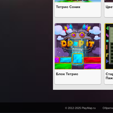
Тетрис Соник
Цве
Блок Тетрис
Ста
Паж
© 2012-2025 PlayMap.ru
Обратна