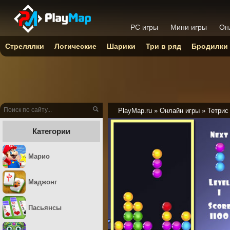
PC игры
Мини игры
Он
Стрелялки
Логические
Шарики
Три в ряд
Бродилки
PlayMap.ru
»
Онлайн игры
»
Тетрис
Категории
Марио
Маджонг
Пасьянсы