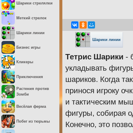
Шарики стрелялки
Меткий стрелок
Шарики линии
Шарики линии
Бизнес игры
Тетрис Шарики
- 
Кликеры
укладывать фигуры
Приключения
шариков. Когда так
принося игроку оч
Растения против
Зомби
и тактическим мы
Весёлая ферма
фигуры, собирая о
Побег из тюрьмы
Конечно, это позв