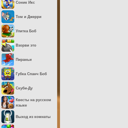
Соник Икс
Том и Джерри
Улитка Боб
Взорви это
Пираньи
Губка Спанч Боб
Скуби-Ду
Квесты на русском
языке
Выход из комнаты