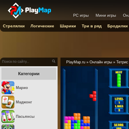
PC игры
Мини игры
Он
Стрелялки
Логические
Шарики
Три в ряд
Бродилки
PlayMap.ru
»
Онлайн игры
»
Тетрис
Категории
Марио
Маджонг
Пасьянсы