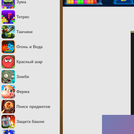
Зума
Тетрис
Танчики
Огонь и Вода
Красный шар
Зомби
Ферма
Поиск предметов
Защита башни