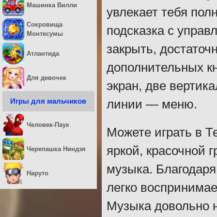
Машинка Вилли
увлекает тебя пол
Сокровища
подсказка с управ
Монтесумы
закрыть, достаточн
Атлантида
дополнительных кн
Для девочек
экран, две вертик
Игры для мальчиков
линии — меню.
Человек-Паук
Можете играть в Т
яркой, красочной 
Черепашка Ниндзя
музыка. Благодаря
Наруто
легко воспринимае
Музыка довольно н