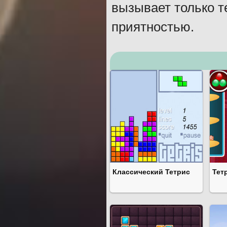
вызывает только т
приятностью.
Классический Тетрис
Тет