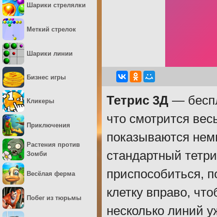
Шарики стрелялки
Меткий стрелок
Шарики линии
Бизнес игры
Тетрис 3Д
— беспл
Кликеры
что смотрится вес
Приключения
показываются немно
Растения против
стандартный тетри
Зомби
приспособиться, п
Весёлая ферма
клетку вправо, чт
Побег из тюрьмы
несколько линий у