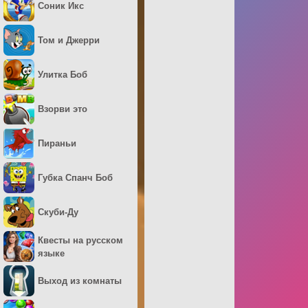
Соник Икс
Том и Джерри
Улитка Боб
Взорви это
Пираньи
Губка Спанч Боб
Скуби-Ду
Квесты на русском
языке
Выход из комнаты