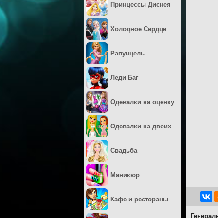
Принцессы Диснея
Холодное Сердце
Рапунцель
Леди Баг
Одевалки на оценку
Одевалки на двоих
Свадьба
Маникюр
Кафе и рестораны
Генерал