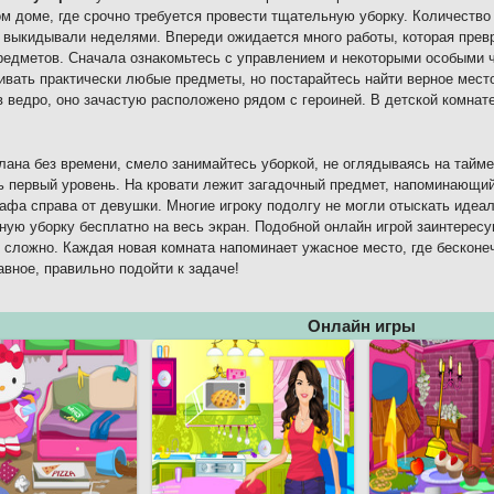
м доме, где срочно требуется провести тщательную уборку. Количество
 выкидывали неделями. Впереди ожидается много работы, которая прев
редметов. Сначала ознакомьтесь с управлением и некоторыми особыми
ивать практически любые предметы, но постарайтесь найти верное мест
в ведро, оно зачастую расположено рядом с героиней. В детской комнат
лана без времени, смело занимайтесь уборкой, не оглядываясь на тайм
ь первый уровень. На кровати лежит загадочный предмет, напоминающий
афа справа от девушки. Многие игроку подолгу не могли отыскать идеал
ную уборку бесплатно на весь экран. Подобной онлайн игрой заинтересу
 сложно. Каждая новая комната напоминает ужасное место, где бесконе
авное, правильно подойти к задаче!
Онлайн игры