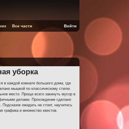
оих
Все части
Войти
ная уборка
я в каждой комнате большого дома, где
делано мышкой по классическому стилю.
ное место. Проще всего закинуть мусор в
цифичными делами. Прохождение сделано
. Подсказок ожидать не стоит, научитесь
я графика и множество квестов.