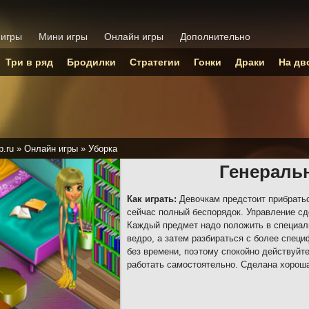
 игры
Мини игры
Онлайн игры
Дополнительно
Три в ряд
Бродилки
Стратегии
Гонки
Драки
На дв
p.ru
»
Онлайн игры
»
Уборка
Генераль
Как играть:
Девочкам предстоит прибратьс
сейчас полный беспорядок. Управление с
Каждый предмет надо положить в специаль
ведро, а затем разбираться с более спе
без времени, поэтому спокойно действуйте
работать самостоятельно. Сделана хороша