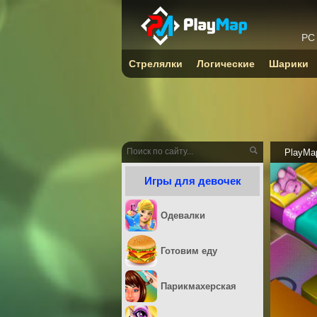
PC
Стрелялки
Логические
Шарики
PlayMa
Игры для девочек
Одевалки
Готовим еду
Парикмахерская