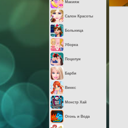
Макияж
Салон Красоты
Больница
Уборка
Поцелуи
Барби
Винкс
Монстр Хай
Огонь и Вода