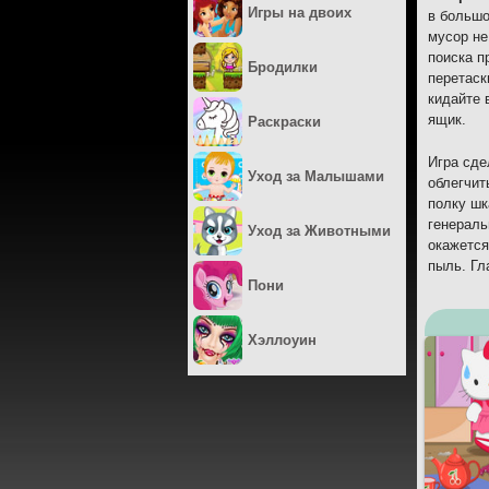
Игры на двоих
в большо
мусор не
поиска п
Бродилки
перетаск
кидайте 
ящик.
Раскраски
Игра сде
Уход за Малышами
облегчит
полку шк
генераль
Уход за Животными
окажется
пыль. Гл
Пони
Хэллоуин