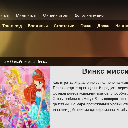
 игры
Мини игры
Онлайн игры
Дополнительно
Три в ряд
Бродилки
Стратегии
Гонки
Драки
На дв
p.ru
»
Онлайн игры
»
Винкс
Винкс мисс
Как играть:
Управление выполнено на мышк
Теперь ведите драгоценный предмет через 
Остерегайтесь коварных врагов, способны
Стены лабиринта могут быть невероятно т
действий. По мере прохождения уровни ст
многими действиями одновременно, чтобы 