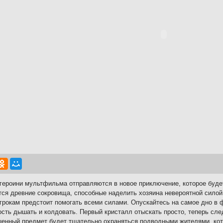
героини мультфильма отправляются в новое приключение, которое буде
ся древние сокровища, способные наделить хозяина невероятной силой
игрокам предстоит помогать всеми силами. Опускайтесь на самое дно в 
сть дышать и колдовать. Первый кристалл отыскать просто, теперь сле
енный предмет будет тщательно охраняться подводными жителями, кот