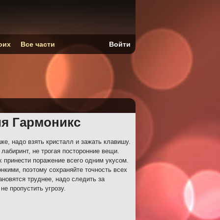
оих
Все части
Войти
ия Гармоникс
е, надо взять кристалл и зажать клавишу.
лабиринт, не трогая посторонние вещи.
х принести поражение всего одним укусом.
онкими, поэтому сохраняйте точность всех
ановятся труднее, надо следить за
не пропустить угрозу.