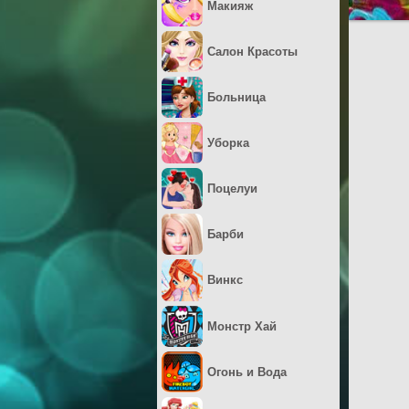
Макияж
Салон Красоты
Больница
Уборка
Поцелуи
Барби
Винкс
Монстр Хай
Огонь и Вода