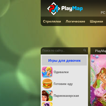
PC
Стрелялки
Логические
Шарики
PlayMa
Игры для девочек
Одевалки
Готовим еду
Парикмахерская