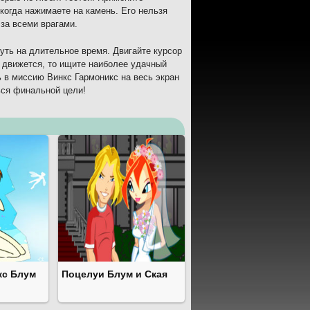
когда нажимаете на камень. Его нельзя
за всеми врагами.
уть на длительное время. Двигайте курсор
о движется, то ищите наиболее удачный
ь в миссию Винкс Гармоникс на весь экран
ься финальной цели!
кс Блум
Поцелуи Блум и Ская