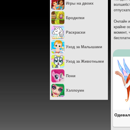
Игры на двоих
волшебст
отпускат
Бродилки
Онлайн и
крайне о
Раскраски
момент, 
бесплатн
Уход за Малышами
Уход за Животными
Пони
Хэллоуин
Одевал