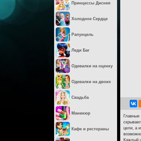
Принцессы Диснея
Холодное Сердце
Рапунцель
Леди Баг
Одевалки на оценку
Одевалки на двоих
Свадьба
Маникюр
Главные 
скрывают
цели, а 
Кафе и рестораны
возможно
Каждый ц