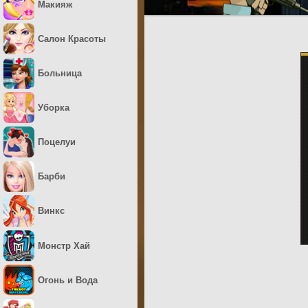
Макияж
Салон Красоты
Больница
Уборка
Поцелуи
Барби
Винкс
Монстр Хай
Огонь и Вода