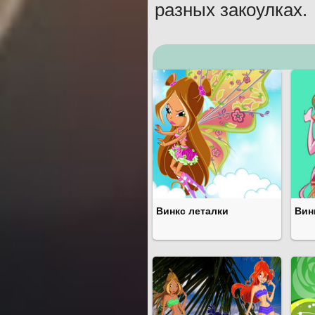
разных закоулках.
Винкс леталки
Вин