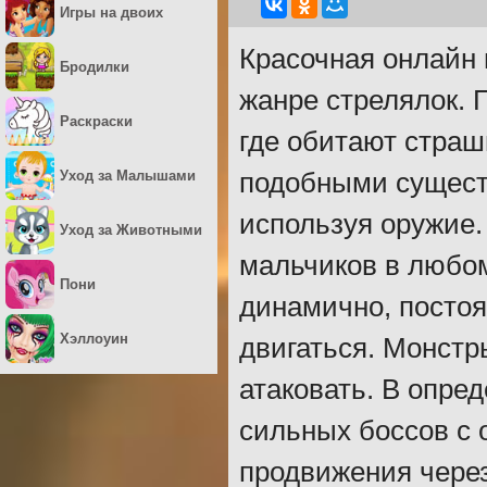
Игры на двоих
Красочная онлайн 
Бродилки
жанре стрелялок. 
Раскраски
где обитают страш
Уход за Малышами
подобными сущест
используя оружие.
Уход за Животными
мальчиков в любо
Пони
динамично, посто
Хэллоуин
двигаться. Монстр
атаковать. В опре
сильных боссов с 
продвижения через