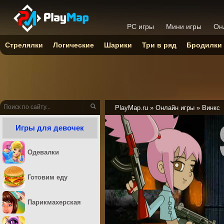
PC игры
Мини игры
Он
Стрелялки
Логические
Шарики
Три в ряд
Бродилки
PlayMap.ru
»
Онлайн игры
»
Винкс
Игры для девочек
Одевалки
Готовим еду
Парикмахерская