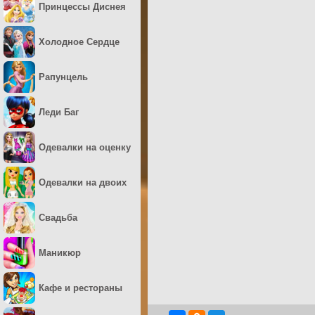
Принцессы Диснея
Холодное Сердце
Рапунцель
Леди Баг
Одевалки на оценку
Одевалки на двоих
Свадьба
Маникюр
Кафе и рестораны