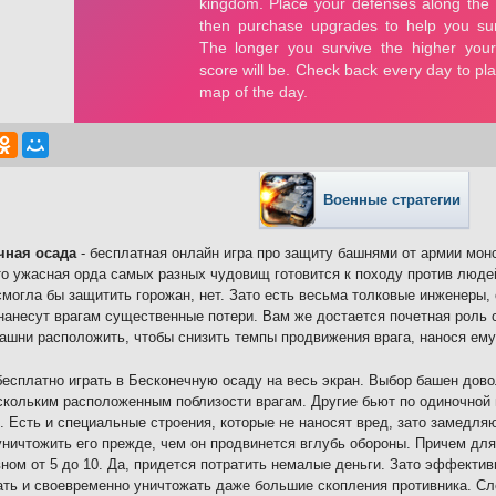
Военные стратегии
чная осада
- бесплатная онлайн игра про защиту башнями от армии мон
то ужасная орда самых разных чудовищ готовится к походу против люде
смогла бы защитить горожан, нет. Зато есть весьма толковые инженеры,
нанесут врагам существенные потери. Вам же достается почетная роль 
башни расположить, чтобы снизить темпы продвижения врага, нанося ем
есплатно играть в Бесконечную осаду на весь экран. Выбор башен дово
скольким расположенным поблизости врагам. Другие бьют по одиночной 
. Есть и специальные строения, которые не наносят вред, зато замедля
ничтожить его прежде, чем он продвинется вглубь обороны. Причем дл
вном от 5 до 10. Да, придется потратить немалые деньги. Зато эффектив
ть и своевременно уничтожать даже большие скопления противника. Сле