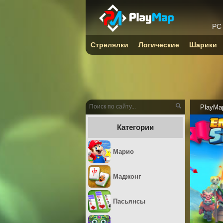
PC
Стрелялки
Логические
Шарики
PlayMa
Категории
Марио
Маджонг
Пасьянсы