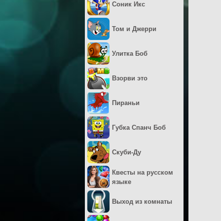
Соник Икс
Том и Джерри
Улитка Боб
Взорви это
Пираньи
Губка Спанч Боб
Скуби-Ду
Квесты на русском
языке
Выход из комнаты