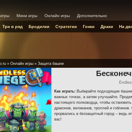
 игры
Мини игры
Онлайн игры
Дополнительно
Три в ряд
Бродилки
Стратегии
Гонки
Драки
На дв
p.ru
»
Онлайн игры
»
Защита башни
Бесконеч
Endles
Как играть:
Выбирайте подходящие башни, 
важных точках, а затем улучшайте. Про
настоящего полководца, чтобы остановит
драконов, великанов, троллей и гоблинов.
прорвались в беззащитный город – ведь ег
вас!