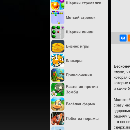
Шарики стрелялки
Меткий стрелок
Шарики линии
Бизнес игры
Кликеры
Бесконе
слухи, ч
Приключения
которая 
которые 
Растения против
и какие 
Зомби
Можете б
Весёлая ферма
сразу не
здоровья
башням у
Побег из тюрьмы
– в осно
сдержива