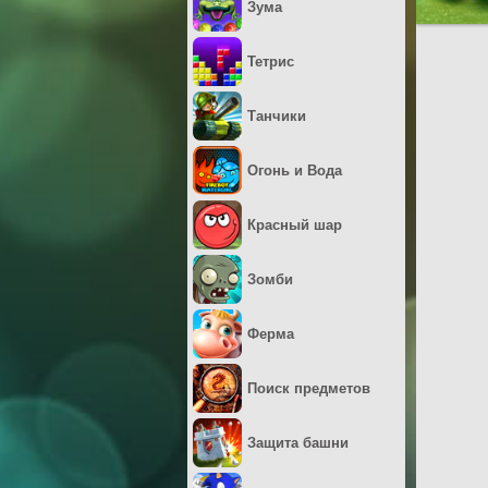
Зума
Тетрис
Танчики
Огонь и Вода
Красный шар
Зомби
Ферма
Поиск предметов
Защита башни