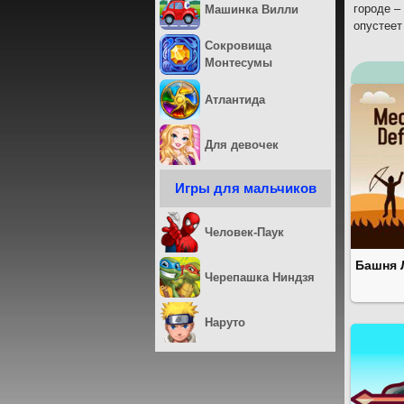
городе –
Машинка Вилли
опустеет
Сокровища
Монтесумы
Атлантида
Для девочек
Игры для мальчиков
Человек-Паук
Башня 
Черепашка Ниндзя
Наруто