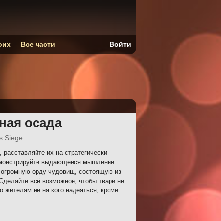
оих
Все части
Войти
ная осада
s Siege
расставляйте их на стратегически
демонстрируйте выдающееся мышление
ь огромную орду чудовищ, состоящую из
 Сделайте всё возможное, чтобы твари не
о жителям не на кого надеяться, кроме