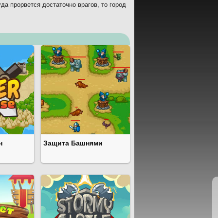
да прорвется достаточно врагов, то город
н
Защита Башнями