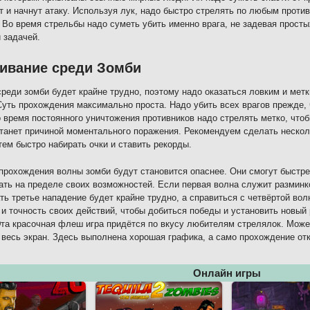
т и начнут атаку. Используя лук, надо быстро стрелять по любым проти
 Во время стрельбы надо суметь убить именно врага, не задевая прост
 задачей.
ивание среди Зомби
реди зомби будет крайне трудно, поэтому надо оказаться ловким и мет
Суть прохождения максимально проста. Надо убить всех врагов прежде, 
о время постоянного уничтожения противников надо стрелять метко, что
танет причиной моментального поражения. Рекомендуем сделать нескол
тем быстро набирать очки и ставить рекорды.
прохождения волны зомби будут становится опаснее. Они смогут быстре
ать на пределе своих возможностей. Если первая волна служит разминко
ь третье нападение будет крайне трудно, а справиться с четвёртой вол
 и точность своих действий, чтобы добиться победы и установить новый
Эта красочная флеш игра придётся по вкусу любителям стрелялок. Може
 весь экран. Здесь выполнена хорошая графика, а само прохождение отк
Онлайн игры