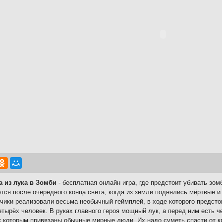
а из лука в Зомби
- бесплатная онлайн игра, где предстоит убивать зом
тся после очередного конца света, когда из земли поднялись мёртвые и
чики реализовали весьма необычный геймплей, в ходе которого предстои
етырёх человек. В руках главного героя мощный лук, а перед ним есть ч
к которым привязаны обычные мирные люди. Их надо суметь спасти от к