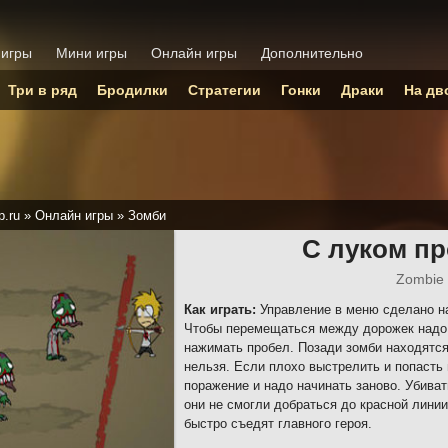
 игры
Мини игры
Онлайн игры
Дополнительно
Три в ряд
Бродилки
Стратегии
Гонки
Драки
На дв
p.ru
»
Онлайн игры
»
Зомби
С луком п
Zombie
Как играть:
Управление в меню сделано на
Чтобы перемещаться между дорожек надо 
нажимать пробел. Позади зомби находятся
нельзя. Если плохо выстрелить и попасть 
поражение и надо начинать заново. Убива
они не смогли добраться до красной линии
быстро съедят главного героя.