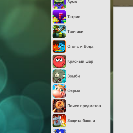
Зума
Тетрис
Танчики
Огонь и Вода
Красный шар
Зомби
Ферма
Поиск предметов
Защита башни