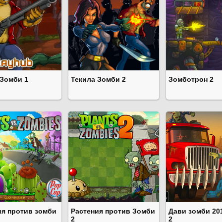
 Зомби 1
Текила Зомби 2
Зомботрон 2
ия против зомби
Растения против Зомби
Дави зомби 20
2
2