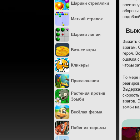
Шарики стрелялки
восстану
обороны.
подобной
Меткий стрелок
Выж
Шарики линии
Выжить с
врагам. 
Бизнес игры
героя. В
ошибка с
Кликеры
чтобы за
По мере 
Приключения
реагиров
Выдержат
Растения против
скорость
Зомби
врагов. 
зомби на
Весёлая ферма
Побег из тюрьмы