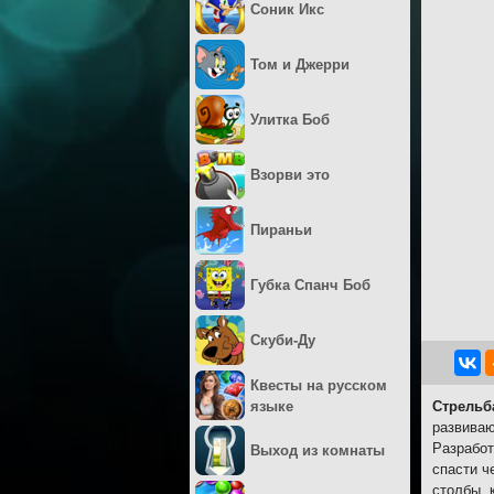
Соник Икс
Том и Джерри
Улитка Боб
Взорви это
Пираньи
Губка Спанч Боб
Скуби-Ду
Квесты на русском
языке
Стрельб
развиваю
Разработ
Выход из комнаты
спасти ч
столбы, 