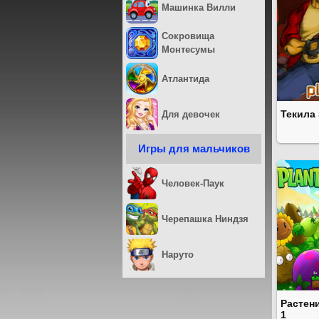
Машинка Вилли
Сокровища
Монтесумы
Атлантида
Текила
Для девочек
Игры для мальчиков
Человек-Паук
Черепашка Ниндзя
Наруто
Растен
1