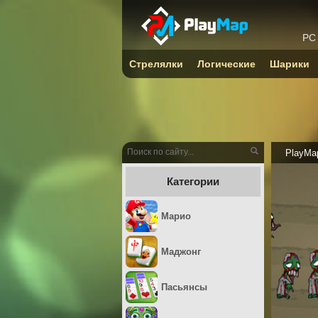
PC
Стрелялки
Логические
Шарики
PlayMa
Категории
Марио
Маджонг
Пасьянсы