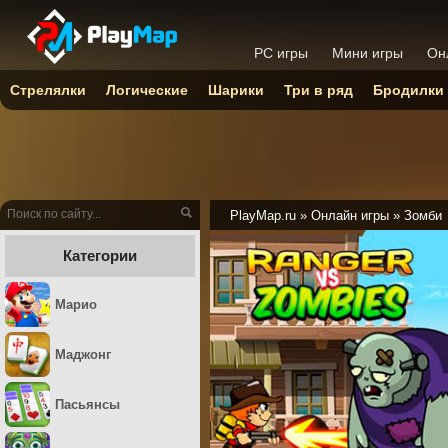
PC игры
Мини игры
Он
Стрелялки
Логические
Шарики
Три в ряд
Бродилки
PlayMap.ru
»
Онлайн игры
»
Зомби
Категории
Марио
Маджонг
Пасьянсы