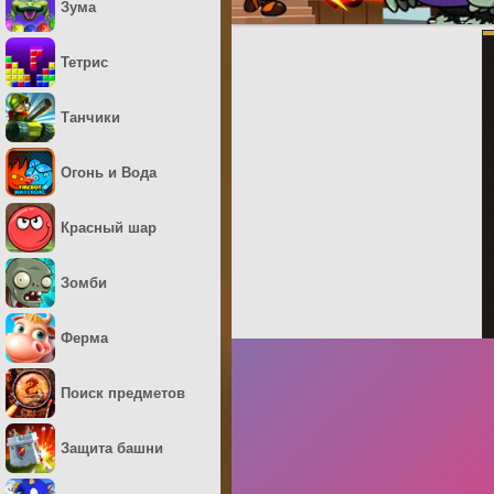
Зума
Тетрис
Танчики
Огонь и Вода
Красный шар
Зомби
Ферма
Поиск предметов
Защита башни