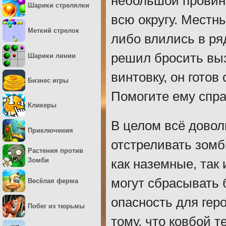
небольшой провинц
Шарики стрелялки
всю округу. Местн
Меткий стрелок
либо влились в ря
решил бросить выз
Шарики линии
винтовку, он гото
Бизнес игры
Помогите ему спра
Кликеры
В целом всё довол
Приключения
отстреливать зомб
Растения против
Зомби
как наземные, та
могут сбрасывать
Весёлая ферма
опасность для геро
Побег из тюрьмы
тому, что ковбой т