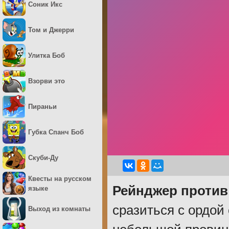
Соник Икс
Том и Джерри
Улитка Боб
Взорви это
Пираньи
Губка Спанч Боб
Скуби-Ду
Квесты на русском
Рейнджер против
языке
сразиться с ордой
Выход из комнаты