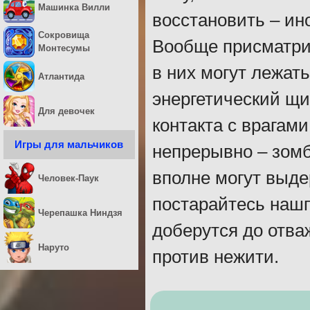
Машинка Вилли
восстановить – ин
Сокровища
Вообще присматри
Монтесумы
в них могут лежат
Атлантида
энергетический щи
Для девочек
контакта с врагам
Игры для мальчиков
непрерывно – зомб
вполне могут выде
Человек-Паук
постарайтесь нашп
Черепашка Ниндзя
доберутся до отва
Наруто
против нежити.