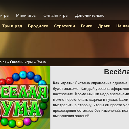
 игры
Мини игры
Онлайн игры
Дополнительно
Три в ряд
Бродилки
Стратегии
Гонки
Драки
На дв
p.ru
»
Онлайн игры
»
Зума
Весёл
Как играть:
Система управления сделана 
будет знакомо. Каждый уровень оформлен 
настроение. Кроме мышки надо временами
можно переключать шарики в пушке. Если 
выстрелить в сторону, чтобы он просто ул
прохождения осталась без изменений, поэ
выполнения заданий.