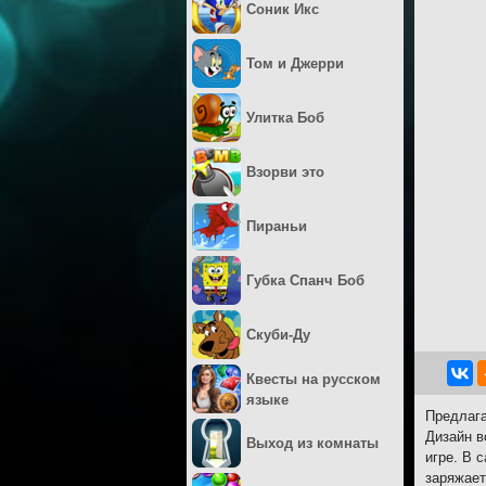
Соник Икс
Том и Джерри
Улитка Боб
Взорви это
Пираньи
Губка Спанч Боб
Скуби-Ду
Квесты на русском
языке
Предлага
Дизайн в
Выход из комнаты
игре. В 
заряжает