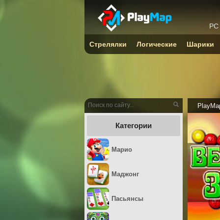
PC
Стрелялки
Логические
Шарики
PlayMa
Категории
Марио
Маджонг
Пасьянсы