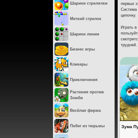
Шарики стрелялки
первых э
Система 
цепочку.
Меткий стрелок
Играть в
пользуйт
Шарики линии
смотритс
трудней.
Бизнес игры
Кликеры
Приключения
Растения против
Зомби
Весёлая ферма
Побег из тюрьмы
Зума П