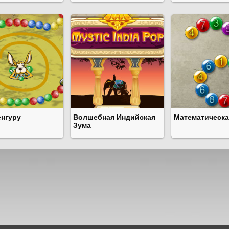
енгуру
Волшебная Индийская
Математическа
Зума