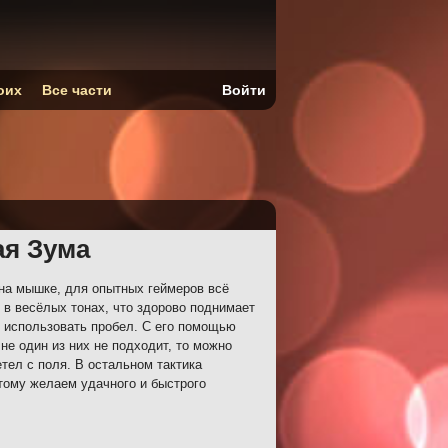
оих
Все части
Войти
ая Зума
на мышке, для опытных геймеров всё
в весёлых тонах, что здорово поднимает
 использовать пробел. С его помощью
не один из них не подходит, то можно
етел с поля. В остальном тактика
тому желаем удачного и быстрого