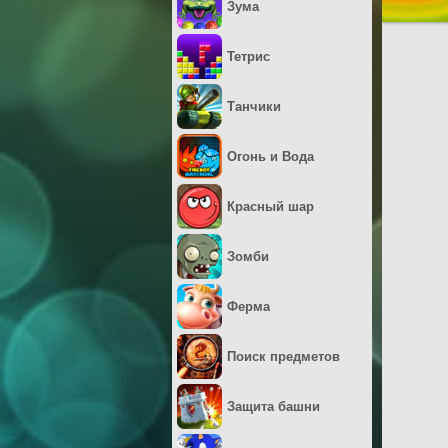
Зума
Тетрис
Танчики
Огонь и Вода
Красный шар
Зомби
Ферма
Поиск предметов
Защита башни