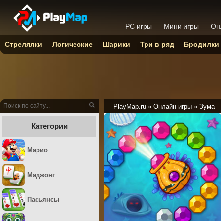
PC игры
Мини игры
Он
Стрелялки
Логические
Шарики
Три в ряд
Бродилки
PlayMap.ru
»
Онлайн игры
»
Зума
Категории
Марио
Маджонг
Пасьянсы