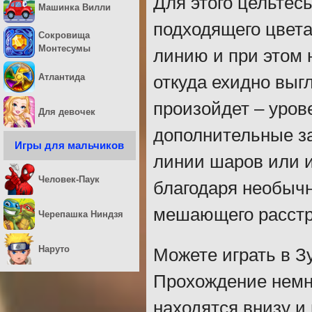
Для этого цельтес
Машинка Вилли
подходящего цвета
Сокровища
Монтесумы
линию и при этом 
Атлантида
откуда ехидно выг
произойдет – урове
Для девочек
дополнительные за
Игры для мальчиков
линии шаров или 
Человек-Паук
благодаря необычн
мешающего расстр
Черепашка Ниндзя
Наруто
Можете играть в З
Прохождение немн
находятся внизу и