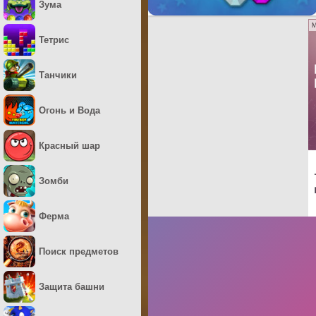
Зума
M
Тетрис
Танчики
Огонь и Вода
Красный шар
Зомби
Ферма
Поиск предметов
Защита башни