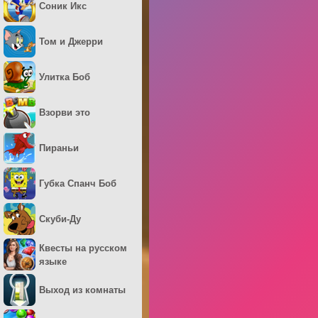
Соник Икс
Том и Джерри
Улитка Боб
Взорви это
Пираньи
Губка Спанч Боб
Скуби-Ду
Квесты на русском
языке
Выход из комнаты