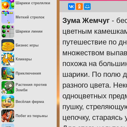
Шарики стрелялки
Меткий стрелок
Зума Жемчуг
- бе
цветным камешкам.
Шарики линии
путешествие по дн
Бизнес игры
множеством выпавш
Кликеры
похожа на большин
шарики. По полю д
Приключения
разного цвета. Не
Растения против
Зомби
одноцветных предм
Весёлая ферма
пушку, стреляющу
цепочку, стараясь
Побег из тюрьмы