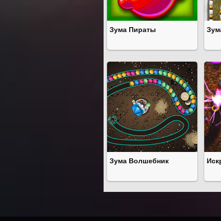
Зума Пираты
Зум
Зума Волшебник
Иск