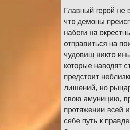
Главный герой не в
что демоны преисп
набеги на окрестн
отправиться на по
чудовищ никто ины
которые наводят ст
предстоит неблизк
лишений, но рыцар
свою амуницию, пр
протяжении всей и
себе путь к правд