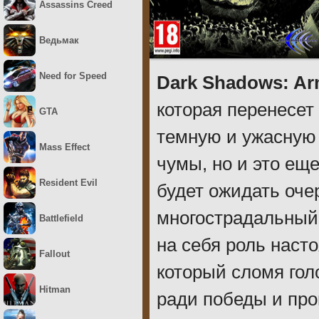
Assassins Creed
Ведьмак
Need for Speed
Dark Shadows: Arm
которая перенесет 
GTA
темную и ужасную
Mass Effect
чумы, но и это ещ
Resident Evil
будет ожидать оч
многострадальный 
Battlefield
на себя роль наст
Fallout
который сломя гол
Hitman
ради победы и про