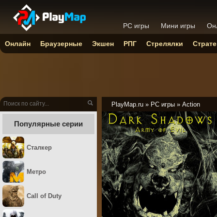
PC игры
Мини игры
Он
Онлайн
Браузерные
Экшен
РПГ
Стрелялки
Страте
PlayMap.ru
»
PC игры
»
Action
Популярные серии
Сталкер
Метро
Call of Duty