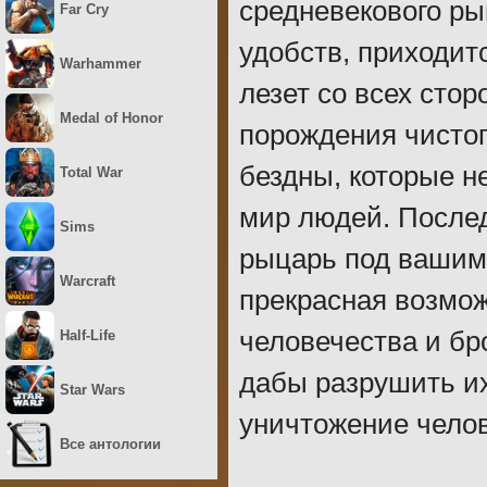
средневекового ры
Far Cry
удобств, приходит
Warhammer
лезет со всех стор
Medal of Honor
порождения чистог
бездны, которые н
Total War
мир людей. После
Sims
рыцарь под вашим 
Warcraft
прекрасная возмож
человечества и бр
Half-Life
дабы разрушить их
Star Wars
уничтожение челов
Все антологии