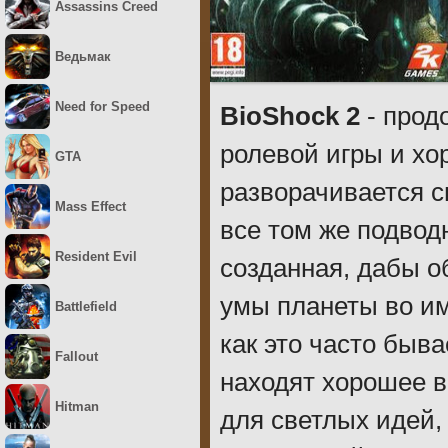
Assassins Creed
Ведьмак
Need for Speed
BioShock 2
- прод
ролевой игры и хо
GTA
разворачивается с
Mass Effect
все том же подвод
Resident Evil
созданная, дабы о
умы планеты во им
Battlefield
как это часто быв
Fallout
находят хорошее в
Hitman
для светлых идей,