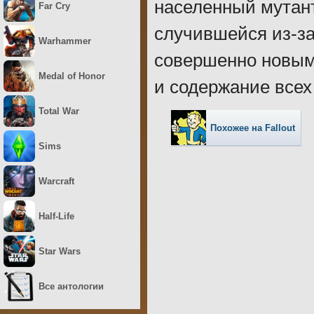
населенный мутант
Far Cry
случившейся из-за
Warhammer
совершенно новым
Medal of Honor
и содержание всех
Total War
Похожее на Fallout
Sims
Warcraft
Half-Life
Star Wars
Все антологии