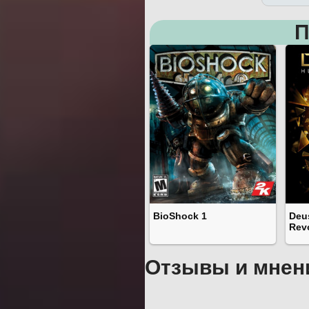
П
BioShock 1
Deu
Rev
Отзывы и мнен