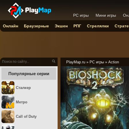
PC игры
Мини игры
Он
Онлайн
Браузерные
Экшен
РПГ
Стрелялки
Страте
PlayMap.ru
»
PC игры
»
Action
Популярные серии
Сталкер
Метро
Call of Duty