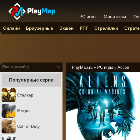
PC игры
Мини игры
Он
Онлайн
Браузерные
Экшен
РПГ
Стрелялки
Страте
PlayMap.ru
»
PC игры
»
Action
Популярные серии
Сталкер
Метро
Call of Duty