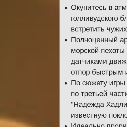
Окунитесь в атм
голливудского б
встретить чужих
Полноценный ар
морской пехоты
датчиками движ
отпор быстрым 
По сюжету игры
по третьей част
"Надежда Хадли"
известную покл
Идеально прори