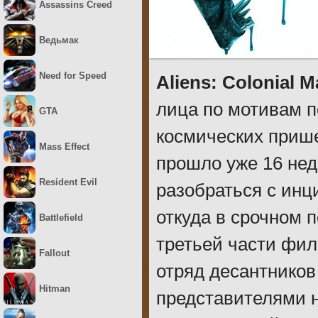
Assassins Creed
Ведьмак
Need for Speed
Aliens: Colonial M
лица по мотивам 
GTA
космических прише
Mass Effect
прошло уже 16 не
Resident Evil
разобраться с инц
откуда в срочном 
Battlefield
третьей части фил
Fallout
отряд десантников
Hitman
представителями 