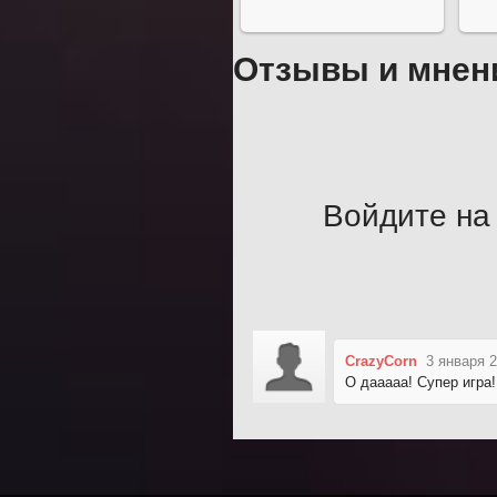
Отзывы и мнен
Войдите на 
CrazyCorn
3 января 2
О дааааа! Супер игра!