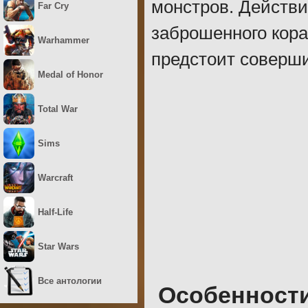
монстров. Действи
Far Cry
заброшенного кора
Warhammer
предстоит соверши
Medal of Honor
Total War
Sims
Warcraft
Half-Life
Star Wars
Все антологии
Особенност