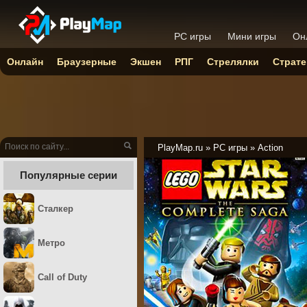
PC игры
Мини игры
Он
Онлайн
Браузерные
Экшен
РПГ
Стрелялки
Страте
PlayMap.ru
»
PC игры
»
Action
Популярные серии
Сталкер
Метро
Call of Duty