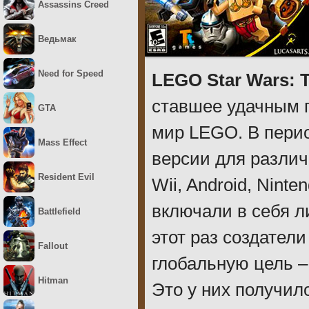
Assassins Creed
Ведьмак
Need for Speed
LEGO Star Wars: 
ставшее удачным 
GTA
мир LEGO. В перио
Mass Effect
версии для различ
Resident Evil
Wii, Android, Nin
включали в себя л
Battlefield
этот раз создател
Fallout
глобальную цель –
Hitman
Это у них получил