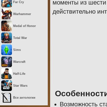
моменты из шести 
Far Cry
действительно инт
Warhammer
Medal of Honor
Total War
Sims
Warcraft
Half-Life
Star Wars
Особенност
Все антологии
Возможность ста