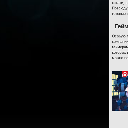
кстати, 
Повсюду 
готовые 
Гей
Особую п
компании
геймерам
которых 
можно пе