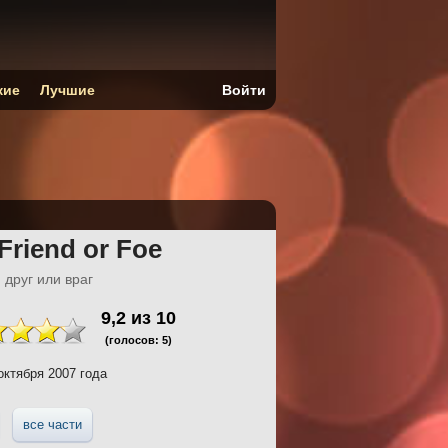
кие
Лучшие
Войти
Friend or Foe
 друг или враг
9,2
из
10
(голосов:
5
)
октября 2007 года
все части