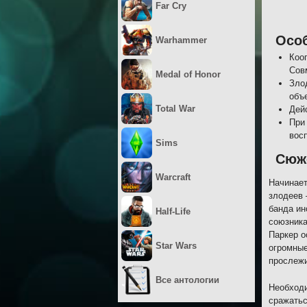
Far Cry
Осо
Warhammer
Коо
Сов
Medal of Honor
Зло
объ
Total War
Дей
При
вос
Sims
Сюж
Warcraft
Начинает
злодеев 
банда ин
Half-Life
союзника
Паркер о
Star Wars
огромные
прослежи
Все антологии
Необходи
сражатьс