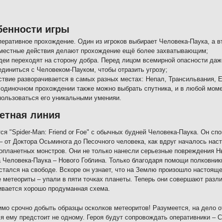
бенности игры
перативное прохождение. Один из игроков выбирает Человека-Паука, а в
местные действия делают прохождение ещё более захватывающим;
деи переходят на сторону добра. Перед лицом всемирной опасности да
единиться с Человеком-Пауком, чтобы отразить угрозу;
ствие разворачивается в самых разных местах: Непал, Трансильвания, Ег
 одиночном прохождении также можно выбрать спутника, и в любой моме
пользоваться его уникальными уменияи.
етная линия
ся "Spider-Man: Friend or Foe" с обычных будней Человека-Паука. Он сп
– от Доктора Осьминога до Песочного человека, как вдруг началось нас
опланетных монстров. Они не только нанесли серьезные повреждения Нь
 Человека-Паука – Нового Гоблина. Только благодаря помощи полковник
стался на свободе. Вскоре он узнает, что на Землю произошло настоящ
 метеориты – упали в пяти точках планеты. Теперь они совершают разл
вается хорошо продуманная схема.
мо срочно добыть образцы осколков метеоритов! Разумеется, на дело о
я ему предстоит не одному. Героя будут сопровождать оперативники – 