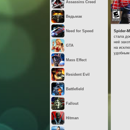
Assassins Creed
Ведьмак
Need for Speed
Spider-M
стала до
неё захо
GTA
на исклю
удобным
Mass Effect
Resident Evil
Battlefield
Fallout
Hitman