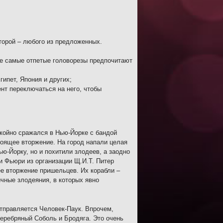
торой – любого из предложенных.
же самые отпетые головорезы предпочитают
ипет, Япония и других;
нт переключаться на него, чтобы
окойно сражался в Нью-Йорке с бандой
тоящее вторжение. На город напали целая
ю-Йорку, но и похитили злодеев, а заодно
и Фьюри из организации Щ.И.Т. Питер
ее вторжение пришельцев. Их корабли –
ичные злодеяния, в которых явно
тправляется Человек-Паук. Впрочем,
Серебряный Соболь и Бродяга. Это очень