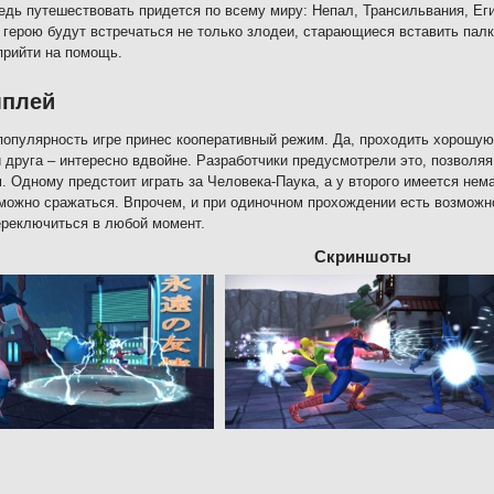
ведь путешествовать придется по всему миру: Непал, Трансильвания, Еги
герою будут встречаться не только злодеи, старающиеся вставить палк
прийти на помощь.
мплей
опулярность игре принес кооперативный режим. Да, проходить хорошую 
 друга – интересно вдвойне. Разработчики предусмотрели это, позволя
. Одному предстоит играть за Человека-Паука, а у второго имеется нем
можно сражаться. Впрочем, и при одиночном прохождении есть возможн
реключиться в любой момент.
Скриншоты