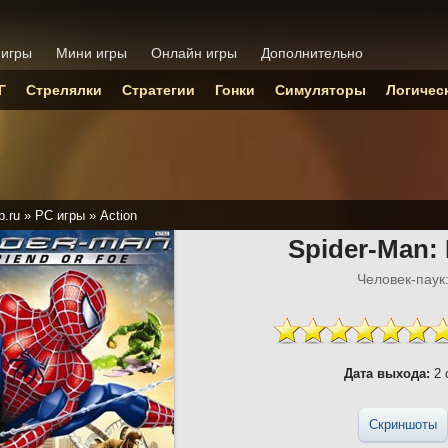
 игры
Мини игры
Онлайн игры
Дополнительно
Г
Стрелялки
Стратегии
Гонки
Симуляторы
Логичес
p.ru
»
PC игры
»
Action
Spider-Man: 
Человек-паук:
Дата выхода:
2 
Скриншоты