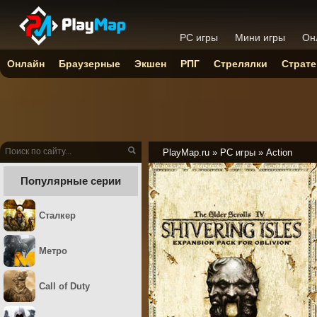
PC игры
Мини игры
Он
Онлайн
Браузерные
Экшен
РПГ
Стрелялки
Страте
PlayMap.ru
»
PC игры
»
Action
Популярные серии
Сталкер
Метро
Call of Duty