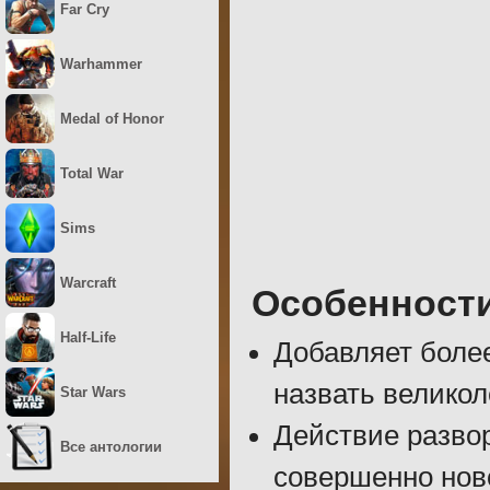
Far Cry
Warhammer
Medal of Honor
Total War
Sims
Warcraft
Особенност
Half-Life
Добавляет более
назвать велико
Star Wars
Действие разво
Все антологии
совершенно нов