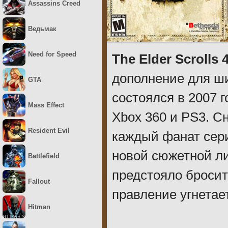
Assassins Creed
Ведьмак
Need for Speed
The Elder Scrolls 4
дополнение для ши
GTA
состоялся в 2007 
Mass Effect
Xbox 360 и PS3. C
Resident Evil
каждый фанат сер
новой сюжетной ли
Battlefield
предстояло бросит
Fallout
правление угнетае
Hitman