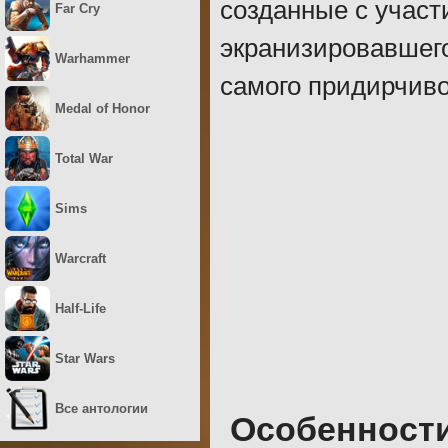
созданные с участ
Far Cry
экранизировавшего
Warhammer
самого придирчиво
Medal of Honor
Total War
Sims
Warcraft
Half-Life
Star Wars
Все антологии
Особенност