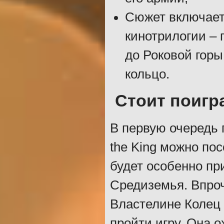
Сюжет включает 
кинотрилогии –
до Роковой горы
кольцо.
Стоит поигр
В первую очередь п
the King можно по
будет особенно пр
Средиземья. Впроч
Властелине Колец 
пройти игру. Она 