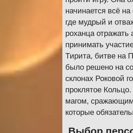
начинается всё на
где мудрый и отва
роханца отражать а
принимать участие
Тирита, битве на П
было решено на со
склонах Роковой г
проклятое Кольцо.
магом, сражающим
которые обязатель
Выбор перс