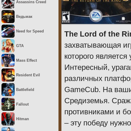
Assassins Creed
Ведьмак
Need for Speed
The Lord of the Ri
захватывающая иг
GTA
которого является
Mass Effect
Интересный, урага
Resident Evil
различных платфор
GameCub. На ваши 
Battlefield
Средиземья. Сраж
Fallout
противниками и б
Hitman
– эту победу нужн