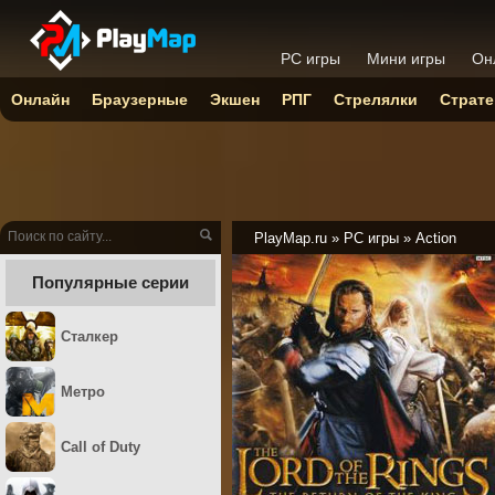
PC игры
Мини игры
Он
Онлайн
Браузерные
Экшен
РПГ
Стрелялки
Страте
PlayMap.ru
»
PC игры
»
Action
Популярные серии
Сталкер
Метро
Call of Duty