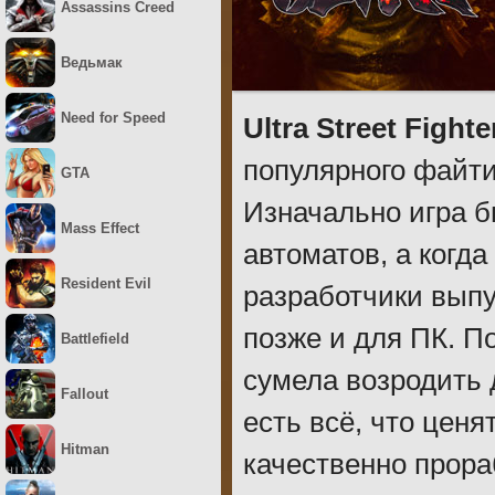
Assassins Creed
Ведьмак
Need for Speed
Ultra Street Fighte
популярного файтин
GTA
Изначально игра 
Mass Effect
автоматов, а когда
Resident Evil
разработчики выпу
позже и для ПК. П
Battlefield
сумела возродить 
Fallout
есть всё, что цен
Hitman
качественно прора