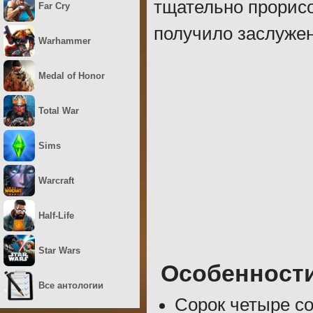
тщательно прорисо
Far Cry
получило заслужен
Warhammer
Medal of Honor
Total War
Sims
Warcraft
Half-Life
Star Wars
Особенност
Все антологии
Сорок четыре с