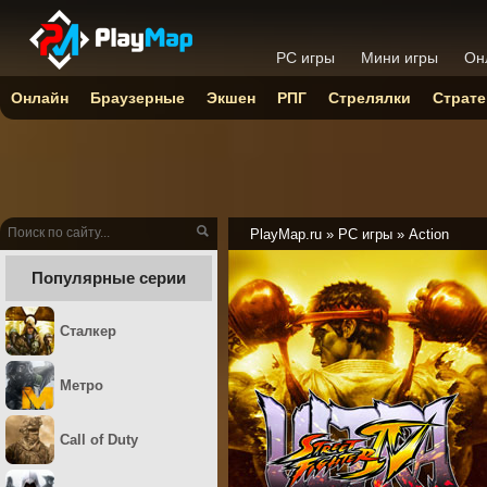
PC игры
Мини игры
Он
Онлайн
Браузерные
Экшен
РПГ
Стрелялки
Страте
PlayMap.ru
»
PC игры
»
Action
Популярные серии
Сталкер
Метро
Call of Duty