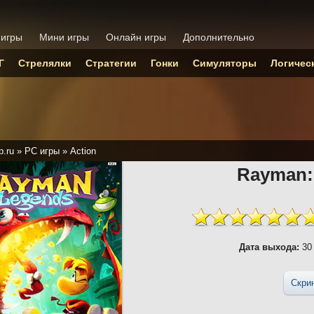
 игры
Мини игры
Онлайн игры
Дополнительно
Г
Стрелялки
Стратегии
Гонки
Симуляторы
Логичес
p.ru
»
PC игры
»
Action
Rayman:
Дата выхода:
30 
Скри