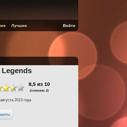
кие
Лучшие
Войти
 Legends
8,5
из
10
(голосов:
2
)
августа 2013 года
ншоты