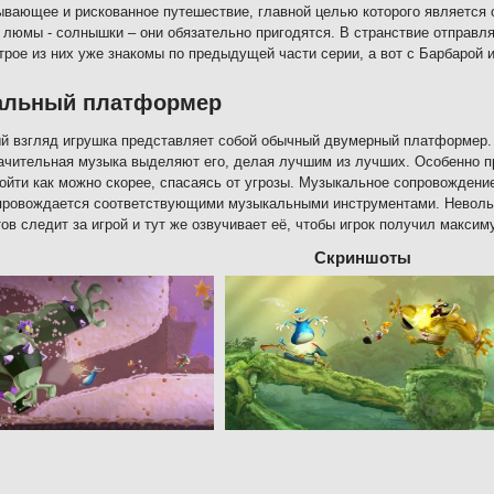
ывающее и рискованное путешествие, главной целью которого является 
 люмы - солнышки – они обязательно пригодятся. В странствие отправля
 трое из них уже знакомы по предыдущей части серии, а вот с Барбарой 
альный платформер
й взгляд игрушка представляет собой обычный двумерный платформер. 
чительная музыка выделяют его, делая лучшим из лучших. Особенно пр
ойти как можно скорее, спасаясь от угрозы. Музыкальное сопровождени
провождается соответствующими музыкальными инструментами. Невольн
ов следит за игрой и тут же озвучивает её, чтобы игрок получил макси
Скриншоты