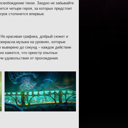
освобождение тинзи. Заодно не забывайте
ется четыре героя, за которых предстоит
игрок столкнется впервые.
Но красивая графика, добрый сюжет и
екрасна музыка на уровнях, которые
е выверено до секунд – каждое действие
о кажется, что оркестр опытных
мум удовольствия от прохождения.