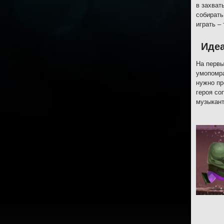
в захват
собирать
играть –
Иде
На первы
умопомра
нужно пр
героя со
музыкант