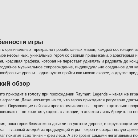
бенности игры
ть оригинальных, прекрасно проработанных миров, каждый состоящий из
ыре необычных, уникальных героя со своими привычками, характерами и
я, красивая графика, которая не перестает удивлять и радовать до конц
подобное музыкальное сопровождение, индивидуально созданное для ка
нообразные уровни – одни нужно пройти как можно скорее, а другие прид
кий обзор
что приходит в голову при прохождении Rayman: Legends – какая же игр
а агрессии. Даже несмотря на то, что герою приходится регулярно драть
лия. Окружающие пейзажи просто великолепны – яркие, тщательно прор
ровывают – не хочется уходить с локации, а хочется лишь бродить по н
емя, пока герои безмятежно дрыхли на уютном дереве, в окружающем м
аг – главный злодей из предыдущей игры – окреп и создал целую арми
аг похитил всех тинзи – фей леса. А это грозит самыми негативными п