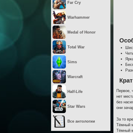
Far Cry
Warhammer
Medal of Honor
Осо
Total War
Шес
Чет
Ярка
Sims
Бес
Раз
Warcraft
Крат
Первое, 
Half-Life
нет мест
без наси
Star Wars
они зача
За то вр
Все антологии
Тёмный м
Тёмный м