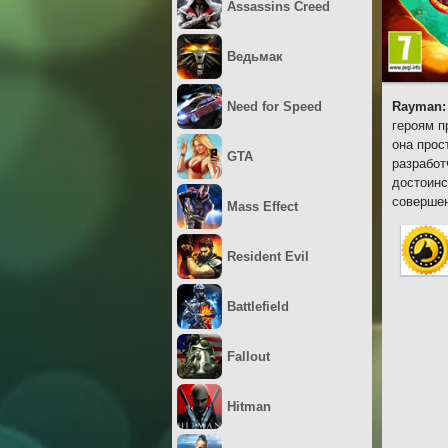
Assassins Creed
Ведьмак
Need for Speed
Rayman:
героям п
она прос
GTA
разработ
достоинс
совершен
Mass Effect
Resident Evil
Battlefield
Fallout
Hitman