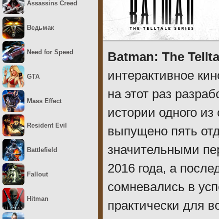
Assassins Creed
Ведьмак
Need for Speed
Batman: The Tellta
интерактивное кино
GTA
на этот раз разра
Mass Effect
истории одного из
Resident Evil
выпущено пять отд
значительными пе
Battlefield
2016 года, а после
Fallout
сомневались в усп
Hitman
практически для в