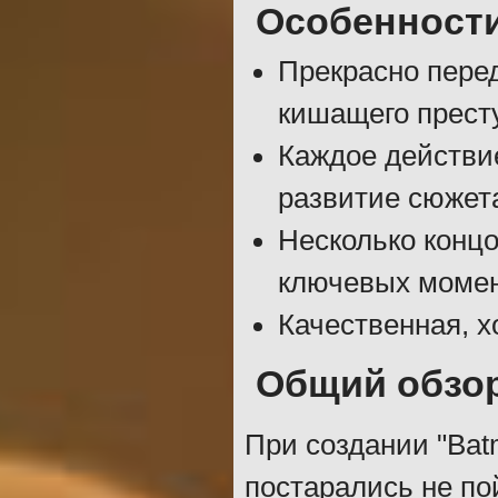
Особенност
Прекрасно перед
кишащего прест
Каждое действи
развитие сюжет
Несколько концо
ключевых момен
Качественная, х
Общий обзор
При создании "Batm
постарались не по