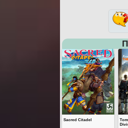
П
Sacred Citadel
Tom
Divi