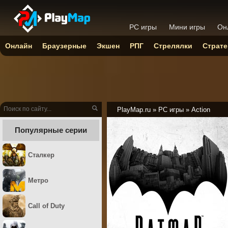
PC игры
Мини игры
Он
Онлайн
Браузерные
Экшен
РПГ
Стрелялки
Страте
PlayMap.ru
»
PC игры
»
Action
Популярные серии
Сталкер
Метро
Call of Duty