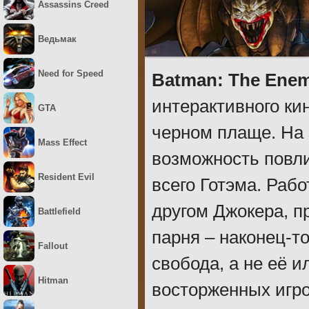
Assassins Creed
Ведьмак
Need for Speed
Batman: The Enem
интерактивного ки
GTA
черном плаще. На 
Mass Effect
возможность повли
Resident Evil
всего Готэма. Раб
другом Джокера, п
Battlefield
парня – наконец-т
Fallout
свобода, а не её и
Hitman
восторженных игро