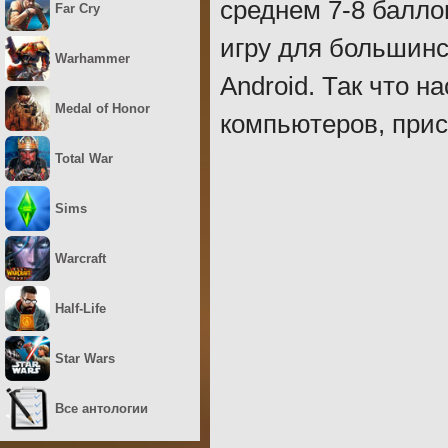
среднем 7-8 балло
Far Cry
игру для большинс
Warhammer
Android. Так что 
Medal of Honor
компьютеров, при
Total War
Sims
Warcraft
Half-Life
Star Wars
Все антологии