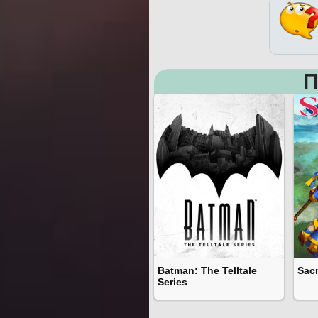
П
Batman: The Telltale
Sacr
Series