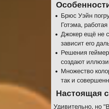
Особенност
Брюс Уэйн погру
Готэма, работая
Джокер ещё не с
зависит его дал
Решения геймера
создают иллюзи
Множество коло
так и совершенн
Настоящая 
Удивительно, но "