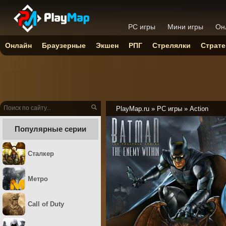
PC игры
Мини игры
Он
Онлайн
Браузерные
Экшен
РПГ
Стрелялки
Страте
PlayMap.ru
»
PC игры
»
Action
Популярные серии
Сталкер
Метро
Call of Duty